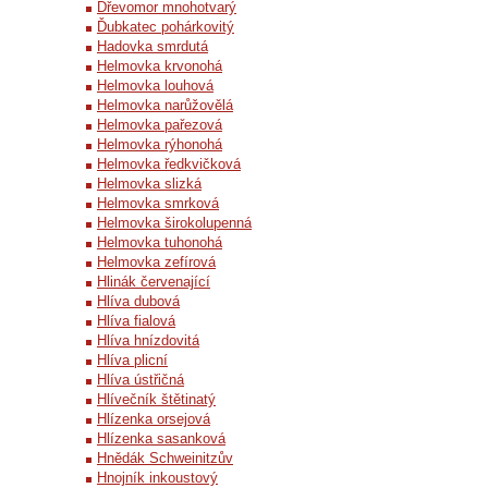
Dřevomor mnohotvarý
Ďubkatec pohárkovitý
Hadovka smrdutá
Helmovka krvonohá
Helmovka louhová
Helmovka narůžovělá
Helmovka pařezová
Helmovka rýhonohá
Helmovka ředkvičková
Helmovka slizká
Helmovka smrková
Helmovka širokolupenná
Helmovka tuhonohá
Helmovka zefírová
Hlinák červenající
Hlíva dubová
Hlíva fialová
Hlíva hnízdovitá
Hlíva plicní
Hlíva ústřičná
Hlívečník štětinatý
Hlízenka orsejová
Hlízenka sasanková
Hnědák Schweinitzův
Hnojník inkoustový