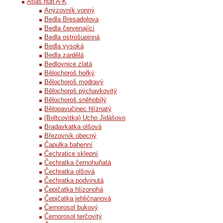
Atlas hub A-K
Anýzovník vonný
Bedla Bresadolova
Bedla červenající
Bedla ostrošupinná
Bedla vysoká
Bedla zardělá
Bedlovnice zlatá
Bělochoroš hořký
Bělochoroš modravý
Bělochoroš pýchavkovitý
Bělochoroš sněhobílý
Bělopavučinec hlíznatý
(Boltcovitka) Ucho Jidášovo
Bradavkatka olšová
Březovník obecný
Čapulka bahenní
Čechratice sklepní
Čechratka černohuňatá
Čechratka olšová
Čechratka podvinutá
Čepičatka hlízonohá
Čepičatka jehličnanová
Černorosol bukový
Černorosol terčovitý