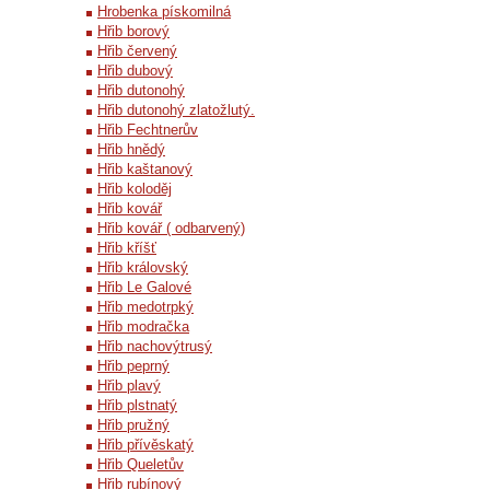
Hrobenka pískomilná
Hřib borový
Hřib červený
Hřib dubový
Hřib dutonohý
Hřib dutonohý zlatožlutý.
Hřib Fechtnerův
Hřib hnědý
Hřib kaštanový
Hřib koloděj
Hřib kovář
Hřib kovář ( odbarvený)
Hřib kříšť
Hřib královský
Hřib Le Galové
Hřib medotrpký
Hřib modračka
Hřib nachovýtrusý
Hřib peprný
Hřib plavý
Hřib plstnatý
Hřib pružný
Hřib přívěskatý
Hřib Queletův
Hřib rubínový