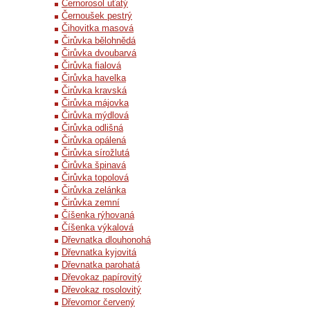
Černorosol uťatý
Černoušek pestrý
Čihovitka masová
Čirůvka bělohnědá
Čirůvka dvoubarvá
Čirůvka fialová
Čirůvka havelka
Čirůvka kravská
Čirůvka májovka
Čirůvka mýdlová
Čirůvka odlišná
Čirůvka opálená
Čirůvka sírožlutá
Čirůvka špinavá
Čirůvka topolová
Čirůvka zelánka
Čirůvka zemní
Číšenka rýhovaná
Číšenka výkalová
Dřevnatka dlouhonohá
Dřevnatka kyjovitá
Dřevnatka parohatá
Dřevokaz papírovitý
Dřevokaz rosolovitý
Dřevomor červený