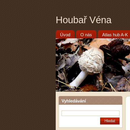
Houbař Véna
Úvod
O nás
Atlas hub A-K
Vyhledávání