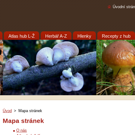
Úvodní strá
Atlas hub L-Ž
Herbář A-Z
Hlenky
Recepty z hub
Úvod
>
Mapa stránek
Mapa stránek
O nás