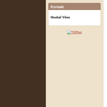
Kontakt
Houbař Véna