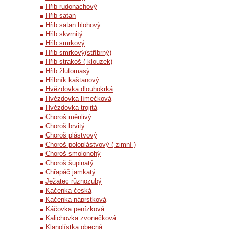
Hřib rudonachový
Hřib satan
Hřib satan hlohový
Hřib skvrnitý
Hřib smrkový
Hřib smrkový(stříbrný)
Hřib strakoš ( klouzek)
Hřib žlutomasý
Hřibník kaštanový
Hvězdovka dlouhokrká
Hvězdovka límečková
Hvězdovka trojitá
Choroš měnlivý
Choroš brvitý
Choroš plástvový
Choroš poloplástvový ( zimní )
Choroš smolonohý
Choroš šupinatý
Chřapáč jamkatý
Ježatec různozubý
Kačenka česká
Kačenka náprstková
Káčovka penízková
Kalichovka zvonečková
Klanolístka obecná