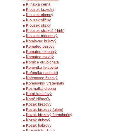
Klihatka černá
Klouzek kravský
Klouzek obecný
Klouzek sličný
Klouzek slizký
Klouzek strakoš ( hřib)
Klouzek tridentský
Korálovec bukový
Kornatec bezový
Kornatec okrouhlý
Kornatec rozvitý
Kornice otrubičnatá
Korovitka terčovitá
Kořenitka nadmutá
Kořenovec žlutavý
Kořenovník vrstevnatý
Kosmatka drobná
Kotrč kadeřavý
Kotrč Němcův
Kozák březový
Kozák březový (albín)
Kozák březový černohnědý
Kozák dubový
Kozák habrový
Krasočíška žlutá