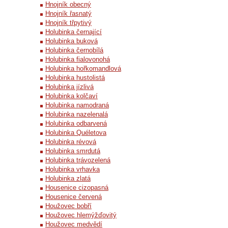
Hnojník obecný
Hnojník řasnatý
Hnojník třpytivý
Holubinka černající
Holubinka buková
Holubinka černobílá
Holubinka fialovonohá
Holubinka hořkomandlová
Holubinka hustolistá
Holubinka jízlivá
Holubinka kolčaví
Holubinka namodraná
Holubinka nazelenalá
Holubinka odbarvená
Holubinka Quéletova
Holubinka révová
Holubinka smrdutá
Holubinka trávozelená
Holubinka vrhavka
Holubinka zlatá
Housenice cizopasná
Housenice červená
Houžovec bobří
Houžovec hlemýžďovitý
Houžovec medvědí