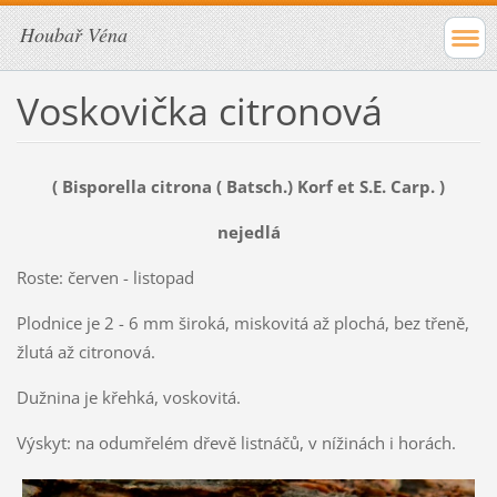
Houbař Véna
Voskovička citronová
( Bisporella citrona ( Batsch.) Korf et S.E. Carp. )
nejedlá
Roste: červen - listopad
Plodnice je 2 - 6 mm široká, miskovitá až plochá, bez třeně,
žlutá až citronová.
Dužnina je křehká, voskovitá.
Výskyt: na odumřelém dřevě listnáčů, v nížinách i horách.