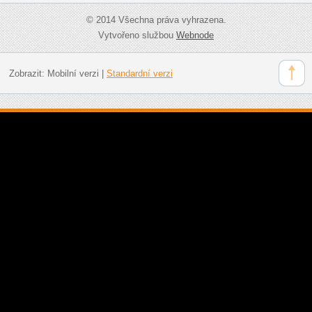
© 2014 Všechna práva vyhrazena.
Vytvořeno službou
Webnode
Zobrazit:
Mobilní verzi
|
Standardní verzi