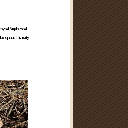
venými šupinkami.
ke spodu hliznatý,