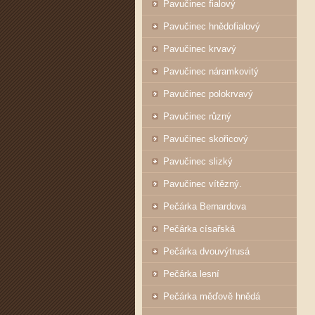
Pavučinec fialový
Pavučinec hnědofialový
Pavučinec krvavý
Pavučinec náramkovitý
Pavučinec polokrvavý
Pavučinec různý
Pavučinec skořicový
Pavučinec slizký
Pavučinec vítězný.
Pečárka Bernardova
Pečárka císařská
Pečárka dvouvýtrusá
Pečárka lesní
Pečárka měďově hnědá