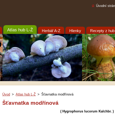
Úvodní strá
Atlas hub L-Ž
Herbář A-Z
Hlenky
Recepty z hub
Úvod
>
Atlas hub L-Ž
>
Šťavnatka modřínová
Šťavnatka modřínová
( Hygrophorus lucorum Kalchbr. )