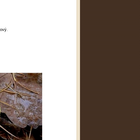
žový.