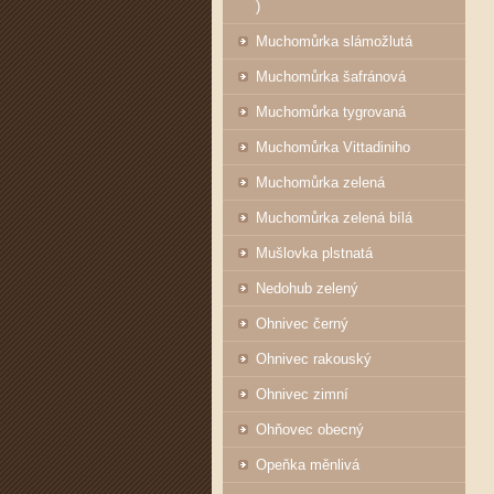
)
Muchomůrka slámožlutá
Muchomůrka šafránová
Muchomůrka tygrovaná
Muchomůrka Vittadiniho
Muchomůrka zelená
Muchomůrka zelená bílá
Mušlovka plstnatá
Nedohub zelený
Ohnivec černý
Ohnivec rakouský
Ohnivec zimní
Ohňovec obecný
Opeňka měnlivá