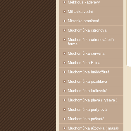
Měkkouš kadeřavý
Míhavka vodní
Mísenka oranžová
Muchomůrka citronová
Muchomůrka citronová bílá
forma
Muchomůrka červená
Muchomůrka Eliina
Muchomůrka hnědožlutá
Muchomůrka ježohlavá
Muchomůrka královská
Muchomůrka plavá ( ryšavá )
Muchomůrka porfyrová
Muchomůrka pošvatá
Muchomůrka růžovka ( masák