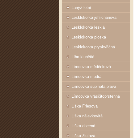
Lanýž letní
Lesklokorka jehličnanová
Lesklokorka lesklá
Lesklokorka ploská
Lesklokorka pryskyřičná
Líha klubčitá
Límcovka měděnková
Límcovka modrá
Límcovka šupinatá plavá
Límcovka vrásčitoprstenná
Liška Friesova
Liška nálevkovitá
Liška obecná
Liška žlutavá