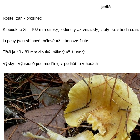
jedlá
Roste: září - prosinec
Klobouk je 25 - 100 mm široký, sklenutý až vmáčklý, žlutý, ke středu oran
Lupeny jsou sbíhavé, bělavé až citronově žluté.
Třeň je 40 - 80 mm dlouhý, bělavý až žlutavý.
Výskyt: výhradně pod modříny, v podhůří a v horách.