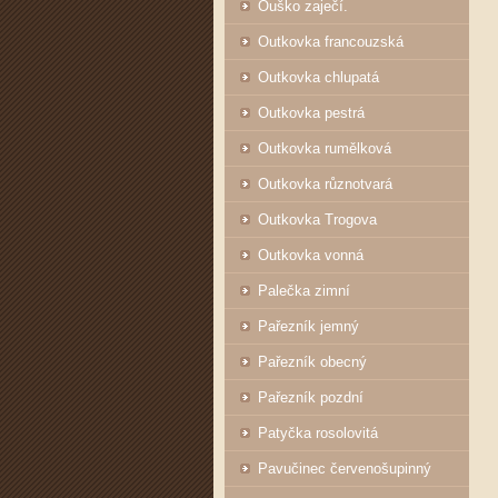
Ouško zaječí.
Outkovka francouzská
Outkovka chlupatá
Outkovka pestrá
Outkovka rumělková
Outkovka různotvará
Outkovka Trogova
Outkovka vonná
Palečka zimní
Pařezník jemný
Pařezník obecný
Pařezník pozdní
Patyčka rosolovitá
Pavučinec červenošupinný