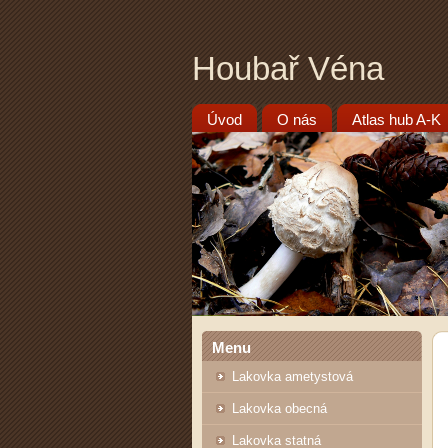
Houbař Véna
Úvod
O nás
Atlas hub A-K
Menu
Lakovka ametystová
Lakovka obecná
Lakovka statná