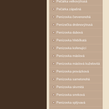
Pečárka velkovýtrusá
Pečárka zápašná
Penízovka červenonohá
Penízečka drobnovýtrusá
Penízovka dubová
Penízovka hřebílkatá
Penízovka kořenující
Penízovka máslová
Penízovka máslová kuželovitá
Penízovka provázková
Penízovka sametonohá
Penízovka skvrnitá
Penízovka smrková
Penízovka splývavá