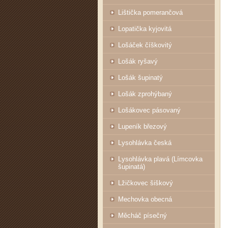
Lištička pomerančová
Lopatička kyjovitá
Lošáček číškovitý
Lošák ryšavý
Lošák šupinatý
Lošák zprohýbaný
Lošákovec pásovaný
Lupeník březový
Lysohlávka česká
Lysohlávka plavá (Límcovka
šupinatá)
Lžičkovec šiškový
Mechovka obecná
Měcháč písečný