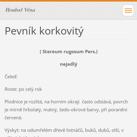
Houbař Véna
Pevník korkovitý
( Stereum rugosum Pers.)
nejedlý
Čeleď:
Roste: po celý rok
Plodnice je rozlitá, na horním okraji často odstává, povrch
je mírně hrbolatý, matný, šedo-okrové barvy, při poranění
červená.
Výskyt: na odumřelém dřevě listnáčů, buků, dubů, olší, v