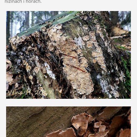
nížinách i horách.