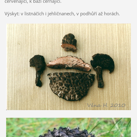
červenající, k bázi černající.
Výskyt: v listnáčích i jehličnanech, v podhůří až horách.