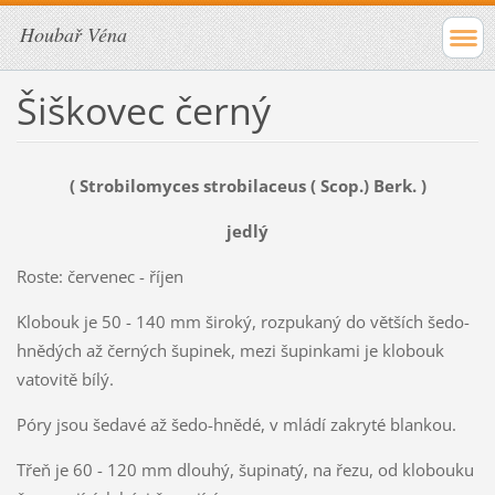
Houbař Véna
Šiškovec černý
( Strobilomyces strobilaceus ( Scop.) Berk. )
jedlý
Roste: červenec - říjen
Klobouk je 50 - 140 mm široký, rozpukaný do větších šedo-
hnědých až černých šupinek, mezi šupinkami je klobouk
vatovitě bílý.
Póry jsou šedavé až šedo-hnědé, v mládí zakryté blankou.
Třeň je 60 - 120 mm dlouhý, šupinatý, na řezu, od klobouku