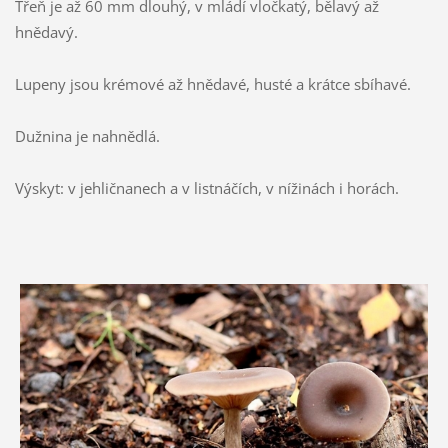
Třeň je až 60 mm dlouhý, v mládí vločkatý, bělavý až
hnědavý.
Lupeny jsou krémové až hnědavé, husté a krátce sbíhavé.
Dužnina je nahnědlá.
Výskyt: v jehličnanech a v listnáčích, v nížinách i horách.