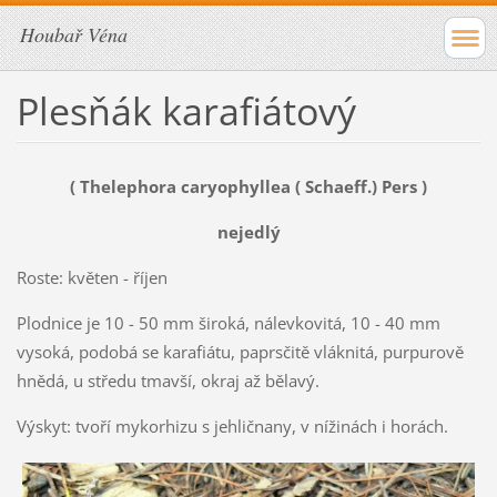
Houbař Véna
Plesňák karafiátový
( Thelephora caryophyllea ( Schaeff.) Pers )
nejedlý
Roste: květen - říjen
Plodnice je 10 - 50 mm široká, nálevkovitá, 10 - 40 mm
vysoká, podobá se karafiátu, paprsčitě vláknitá, purpurově
hnědá, u středu tmavší, okraj až bělavý.
Výskyt: tvoří mykorhizu s jehličnany, v nížinách i horách.