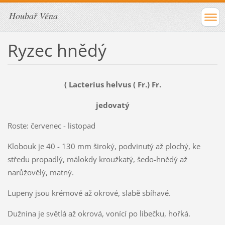
Houbař Véna
Ryzec hnědý
( Lacterius helvus ( Fr.) Fr.
jedovatý
Roste: červenec - listopad
Klobouk je 40 - 130 mm široký, podvinutý až plochý, ke
středu propadlý, málokdy kroužkatý, šedo-hnědý až
narůžovělý, matný.
Lupeny jsou krémové až okrové, slabě sbíhavé.
Dužnina je světlá až okrová, vonící po libečku, hořká.