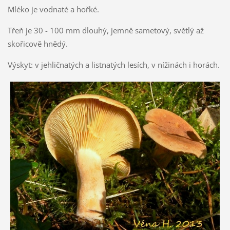
Mléko je vodnaté a hořké.
Třeň je 30 - 100 mm dlouhý, jemně sametový, světlý až
skořicově hnědý.
Výskyt: v jehličnatých a listnatých lesích, v nížinách i horách.