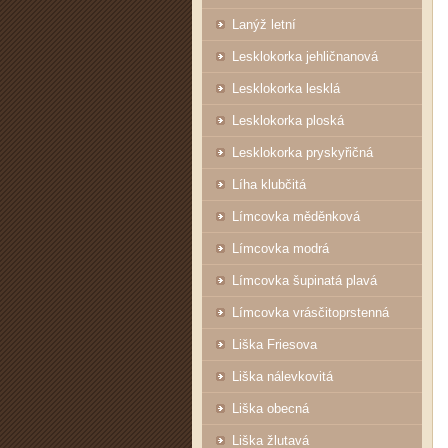
Lanýž letní
Lesklokorka jehličnanová
Lesklokorka lesklá
Lesklokorka ploská
Lesklokorka pryskyřičná
Líha klubčitá
Límcovka měděnková
Límcovka modrá
Límcovka šupinatá plavá
Límcovka vrásčitoprstenná
Liška Friesova
Liška nálevkovitá
Liška obecná
Liška žlutavá