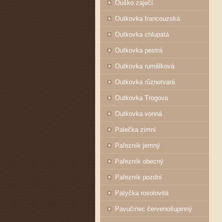
Ouško zaječí.
Outkovka francouzská
Outkovka chlupatá
Outkovka pestrá
Outkovka rumělková
Outkovka různotvará
Outkovka Trogova
Outkovka vonná
Palečka zimní
Pařezník jemný
Pařezník obecný
Pařezník pozdní
Patyčka rosolovitá
Pavučinec červenošupinný