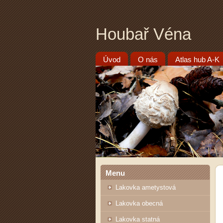
Houbař Véna
Úvod
O nás
Atlas hub A-K
Menu
Lakovka ametystová
Lakovka obecná
Lakovka statná