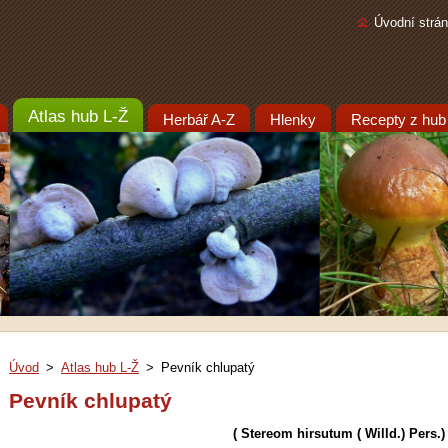
Úvodní strá
Atlas hub L-Ž
Herbář A-Z
Hlenky
Recepty z hub
Úvod
>
Atlas hub L-Ž
>
Pevník chlupatý
Pevník chlupatý
( Stereom hirsutum ( Willd.) Pers.)