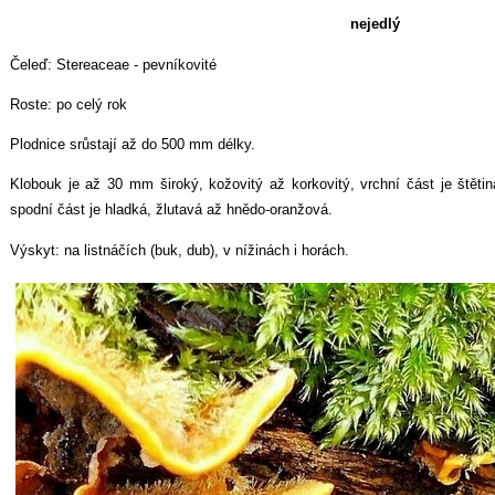
nejedlý
Čeleď: Stereaceae - pevníkovité
Roste: po celý rok
Plodnice srůstají až do 500 mm délky.
Klobouk je až 30 mm široký, kožovitý až korkovitý, vrchní část je štětin
spodní část je hladká, žlutavá až hnědo-oranžová.
Výskyt: na listnáčích (buk, dub), v nížinách i horách.