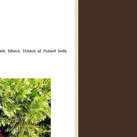
atá, bělavá, žlutavá až žlutavě šedá,