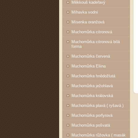
Měkkouš kadeřavý
Míhavka vodní
Mísenka oranžová
Muchomůrka citronová
Muchomůrka citronová bílá
forma
Muchomůrka červená
Muchomůrka Eliina
Muchomůrka hnědožlutá
Muchomůrka ježohlavá
Muchomůrka královská
Muchomůrka plavá ( ryšavá )
Muchomůrka porfyrová
Muchomůrka pošvatá
Muchomůrka růžovka ( masák