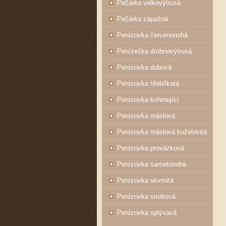
Pečárka velkovýtrusá
Pečárka zápašná
Penízovka červenonohá
Penízečka drobnovýtrusá
Penízovka dubová
Penízovka hřebílkatá
Penízovka kořenující
Penízovka máslová
Penízovka máslová kuželovitá
Penízovka provázková
Penízovka sametonohá
Penízovka skvrnitá
Penízovka smrková
Penízovka splývavá