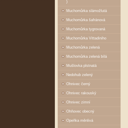
)
Muchomůrka slámožlutá
Muchomůrka šafránová
Muchomůrka tygrovaná
Muchomůrka Vittadiniho
Muchomůrka zelená
Muchomůrka zelená bílá
Mušlovka plstnatá
Nedohub zelený
Ohnivec černý
Ohnivec rakouský
Ohnivec zimní
Ohňovec obecný
Opeňka měnlivá