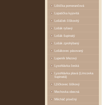
Lištička pomerančová
Lopatička kyjovitá
Lošáček číškovitý
Lošák ryšavý
Lošák šupinatý
Lošák zprohýbaný
Lošákovec pásovaný
Lupeník březový
Lysohlávka česká
Lysohlávka plavá (Límcovka
šupinatá)
Lžičkovec šiškový
Mechovka obecná
Měcháč písečný