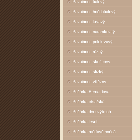
Pavučinec fialový
Pavučinec hnědofialový
Pavučinec krvavý
Pavučinec náramkovitý
Pavučinec polokrvavý
Pavučinec různý
Pavučinec skořicový
Pavučinec slizký
Pavučinec vítězný.
Pečárka Bernardova
Pečárka císařská
Pečárka dvouvýtrusá
Pečárka lesní
Pečárka měďově hnědá