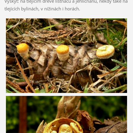
Výskyt: na tlejícím dřevě listnáčů a jehličnanů, někdy také na
tlejících bylinách, v nížinách i horách.