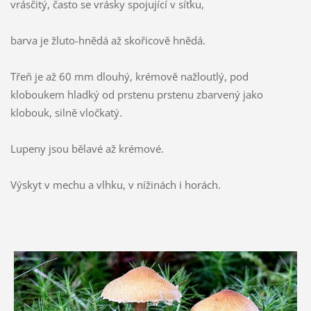
vrásčitý, často se vrásky spojující v síťku,
barva je žluto-hnědá až skořicově hnědá.
Třeň je až 60 mm dlouhý, krémově nažloutlý, pod
kloboukem hladký od prstenu prstenu zbarvený jako
klobouk, silně vločkatý.
Lupeny jsou bělavé až krémové.
Výskyt v mechu a vlhku, v nížinách i horách.