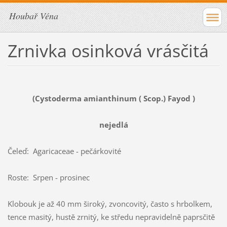
Houbař Véna
Zrnivka osinková vrásčitá
(Cystoderma amianthinum ( Scop.) Fayod )
nejedlá
Čeleď: Agaricaceae - pečárkovité
Roste: Srpen - prosinec
Klobouk je až 40 mm široký, zvoncovitý, často s hrbolkem,
tence masitý, hustě zrnitý, ke středu nepravidelně paprsčitě