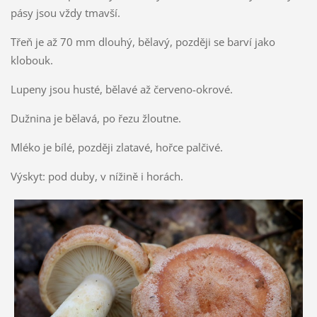
pásy jsou vždy tmavší.
Třeň je až 70 mm dlouhý, bělavý, později se barví jako
klobouk.
Lupeny jsou husté, bělavé až červeno-okrové.
Dužnina je bělavá, po řezu žloutne.
Mléko je bílé, později zlatavé, hořce palčivé.
Výskyt: pod duby, v nížině i horách.