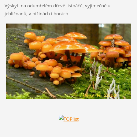
Výskyt: na odumřelém dřevě listnáčů, vyjímečně u
jehličnanů, v nížinách i horách.