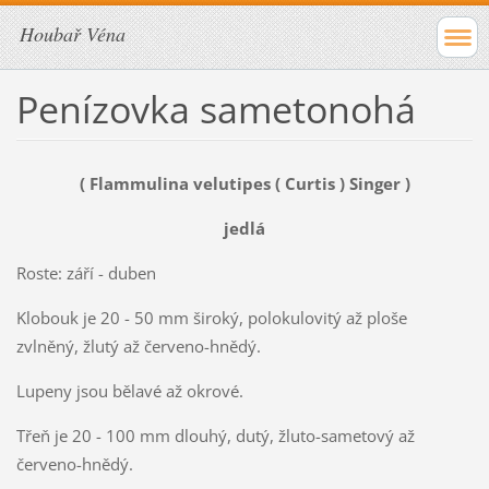
Houbař Véna
Penízovka sametonohá
( Flammulina velutipes ( Curtis ) Singer )
jedlá
Roste: září - duben
Klobouk je 20 - 50 mm široký, polokulovitý až ploše
zvlněný, žlutý až červeno-hnědý.
Lupeny jsou bělavé až okrové.
Třeň je 20 - 100 mm dlouhý, dutý, žluto-sametový až
červeno-hnědý.