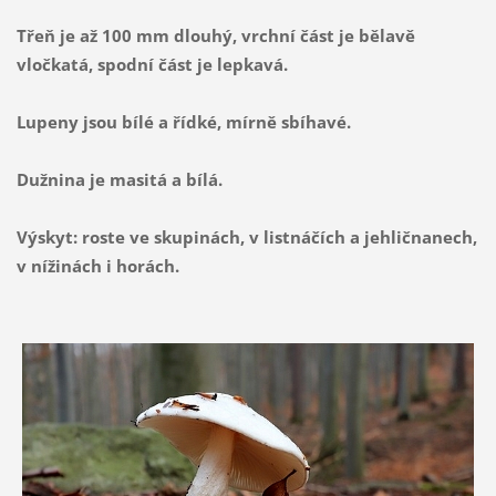
Třeň je až 100 mm dlouhý, vrchní část je bělavě
vločkatá, spodní část je lepkavá.
Lupeny jsou bílé a řídké, mírně sbíhavé.
Dužnina je masitá a bílá.
Výskyt: roste ve skupinách, v listnáčích a jehličnanech,
v nížinách i horách.