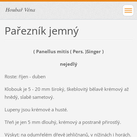
Houbař Véna
Pařezník jemný
( Panellus mitis ( Pers. )Singer )
nejedlý
Roste: říjen - duben
Klobouk je 5 - 20 mm široký, škeblovitý bělavě krémový až
hnědý, slabě sametový.
Lupeny jsou krémové a husté.
Třeň je jen 5 mm dlouhý, krémový a postraně přirostlý.
Výskyt: na odumřelém dřevě jehličnanů, v nížinách i horách.