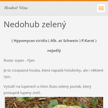
Houbař Véna
Nedohub zelený
( Hypomyces viridis ( Alb. at Schwein ) P.Karst )
nejedlý
Roste: srpen - říjen
Je to cizopasná houba, která napadá holubinky, ale i některé
ryzc.
Vytváří na lupenech a třeni žluto-zelený povlak, který
postupně lupeny zničí.