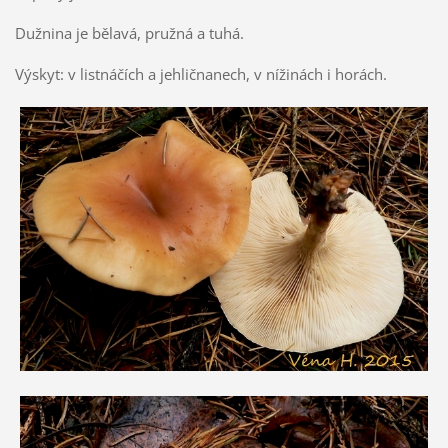
Dužnina je bělavá, pružná a tuhá.
Výskyt: v listnáčích a jehličnanech, v nížinách i horách.