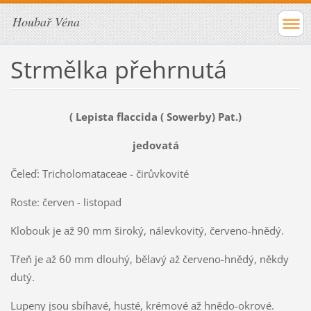
Houbař Véna
Strmělka přehrnutá
( Lepista flaccida ( Sowerby) Pat.)
jedovatá
Čeleď: Tricholomataceae - čirůvkovité
Roste: červen - listopad
Klobouk je až 90 mm široký, nálevkovitý, červeno-hnědý.
Třeň je až 60 mm dlouhý, bělavý až červeno-hnědý, někdy
dutý.
Lupeny jsou sbíhavé, husté, krémové až hnědo-okrové.