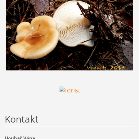
Kontakt
Houbař Véna