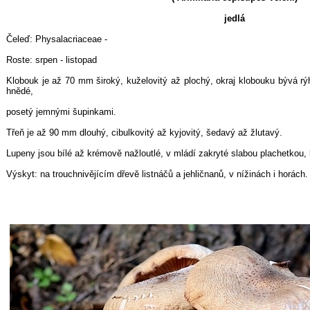
jedlá
Čeleď: Physalacriaceae -
Roste: srpen - listopad
Klobouk je až 70 mm široký, kuželovitý až plochý, okraj klobouku bývá 
hnědé,
posetý jemnými šupinkami.
Třeň je až 90 mm dlouhý, cibulkovitý až kyjovitý, šedavý až žlutavý.
Lupeny jsou bílé až krémově nažloutlé, v mládí zakryté slabou plachetkou, k
Výskyt: na trouchnivějícím dřevě listnáčů a jehličnanů, v nížinách i horách.