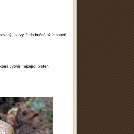
rýhovaný, barvy šedo-hnědé až masově
terá vytváří mizející prsten.