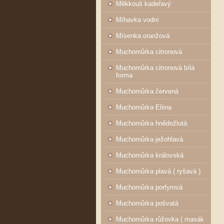
Měkkouš kadeřavý
Míhavka vodní
Mísenka oranžová
Muchomůrka citronová
Muchomůrka citronová bílá
forma
Muchomůrka červená
Muchomůrka Eliina
Muchomůrka hnědožlutá
Muchomůrka ježohlavá
Muchomůrka královská
Muchomůrka plavá ( ryšavá )
Muchomůrka porfyrová
Muchomůrka pošvatá
Muchomůrka růžovka ( masák