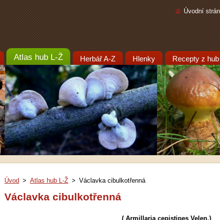
Úvodní strá
Atlas hub L-Ž
Herbář A-Z
Hlenky
Recepty z hub
Úvod
>
Atlas hub L-Ž
>
Václavka cibulkotřenná
Václavka cibulkotřenná
( Armillaria cepistipes Velen.)