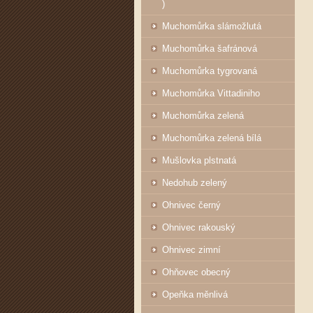
)
Muchomůrka slámožlutá
Muchomůrka šafránová
Muchomůrka tygrovaná
Muchomůrka Vittadiniho
Muchomůrka zelená
Muchomůrka zelená bílá
Mušlovka plstnatá
Nedohub zelený
Ohnivec černý
Ohnivec rakouský
Ohnivec zimní
Ohňovec obecný
Opeňka měnlivá