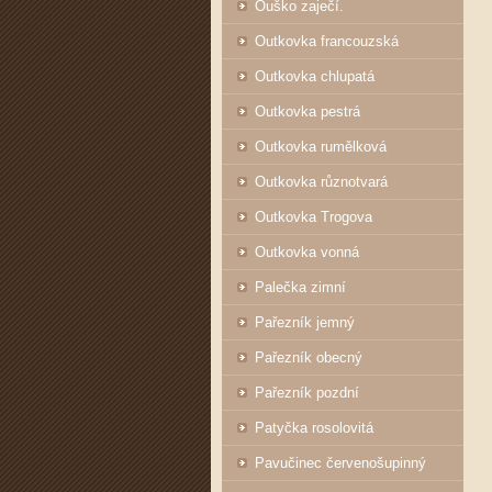
Ouško zaječí.
Outkovka francouzská
Outkovka chlupatá
Outkovka pestrá
Outkovka rumělková
Outkovka různotvará
Outkovka Trogova
Outkovka vonná
Palečka zimní
Pařezník jemný
Pařezník obecný
Pařezník pozdní
Patyčka rosolovitá
Pavučinec červenošupinný