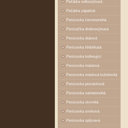
Pečárka velkovýtrusá
Pečárka zápašná
Penízovka červenonohá
Penízečka drobnovýtrusá
Penízovka dubová
Penízovka hřebílkatá
Penízovka kořenující
Penízovka máslová
Penízovka máslová kuželovitá
Penízovka provázková
Penízovka sametonohá
Penízovka skvrnitá
Penízovka smrková
Penízovka splývavá