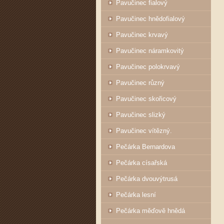
Pavučinec fialový
Pavučinec hnědofialový
Pavučinec krvavý
Pavučinec náramkovitý
Pavučinec polokrvavý
Pavučinec různý
Pavučinec skořicový
Pavučinec slizký
Pavučinec vítězný.
Pečárka Bernardova
Pečárka císařská
Pečárka dvouvýtrusá
Pečárka lesní
Pečárka měďově hnědá