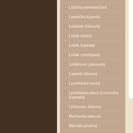
Lištička pomerančová
Lopatička kyjovitá
Lošáček číškovitý
Lošák ryšavý
Lošák šupinatý
Lošák zprohýbaný
Lošákovec pásovaný
Lupeník březový
Lysohlávka česká
Lysohlávka plavá (Límcovka
šupinatá)
Lžičkovec šiškový
Mechovka obecná
Měcháč písečný