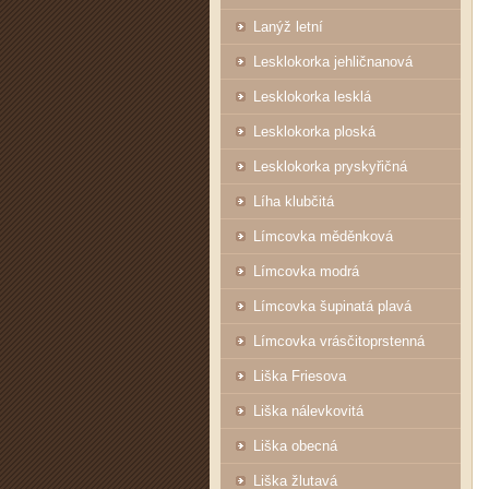
Lanýž letní
Lesklokorka jehličnanová
Lesklokorka lesklá
Lesklokorka ploská
Lesklokorka pryskyřičná
Líha klubčitá
Límcovka měděnková
Límcovka modrá
Límcovka šupinatá plavá
Límcovka vrásčitoprstenná
Liška Friesova
Liška nálevkovitá
Liška obecná
Liška žlutavá