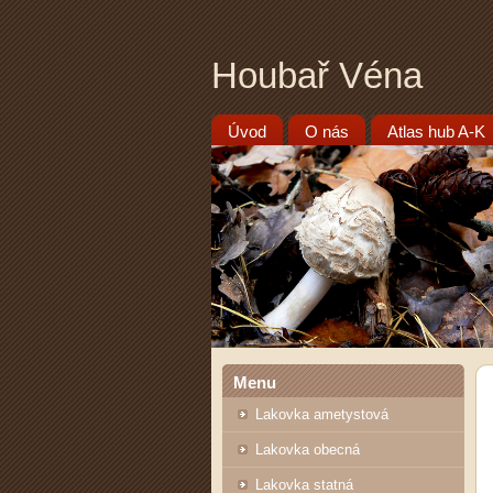
Houbař Véna
Úvod
O nás
Atlas hub A-K
Menu
Lakovka ametystová
Lakovka obecná
Lakovka statná