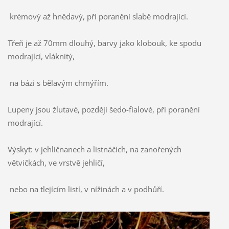
krémový až hnědavý, při poranění slabě modrající.
Třeň je až 70mm dlouhý, barvy jako klobouk, ke spodu
modrající, vláknitý,
na bázi s bělavým chmýřím.
Lupeny jsou žlutavé, později šedo-fialové, při poranění
modrající.
Výskyt: v jehličnanech a listnáčích, na zanořených
větvičkách, ve vrstvě jehličí,
nebo na tlejícím listí, v nížinách a v podhůří.