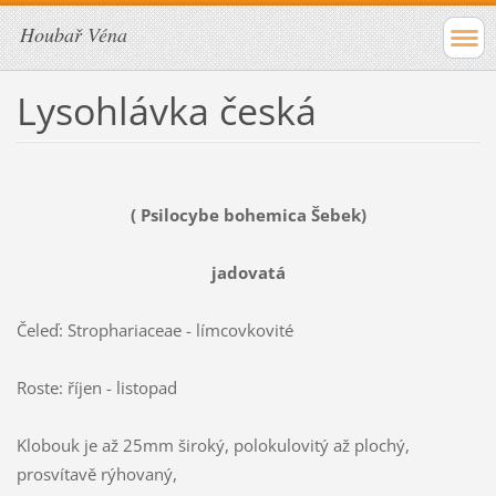
Houbař Véna
Lysohlávka česká
( Psilocybe bohemica Šebek)
jadovatá
Čeleď: Strophariaceae - límcovkovité
Roste: říjen - listopad
Klobouk je až 25mm široký, polokulovitý až plochý,
prosvítavě rýhovaný,