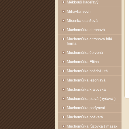
Měkkouš kadeřavý
Míhavka vodní
Mísenka oranžová
Muchomůrka citronová
Muchomůrka citronová bílá
forma
Muchomůrka červená
Muchomůrka Eliina
Muchomůrka hnědožlutá
Muchomůrka ježohlavá
Muchomůrka královská
Muchomůrka plavá ( ryšavá )
Muchomůrka porfyrová
Muchomůrka pošvatá
Muchomůrka růžovka ( masák