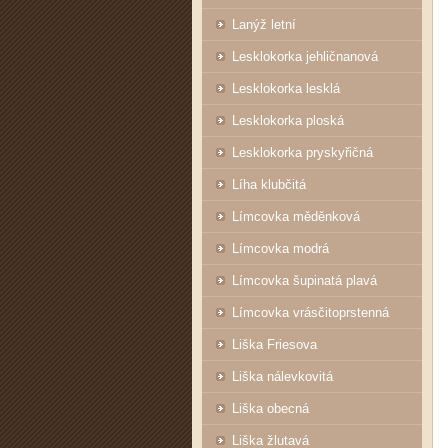
Lanýž letní
Lesklokorka jehličnanová
Lesklokorka lesklá
Lesklokorka ploská
Lesklokorka pryskyřičná
Líha klubčitá
Límcovka měděnková
Límcovka modrá
Límcovka šupinatá plavá
Límcovka vrásčitoprstenná
Liška Friesova
Liška nálevkovitá
Liška obecná
Liška žlutavá