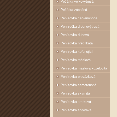
Pečárka velkovýtrusá
Pečárka zápašná
Penízovka červenonohá
Penízečka drobnovýtrusá
Penízovka dubová
Penízovka hřebílkatá
Penízovka kořenující
Penízovka máslová
Penízovka máslová kuželovitá
Penízovka provázková
Penízovka sametonohá
Penízovka skvrnitá
Penízovka smrková
Penízovka splývavá