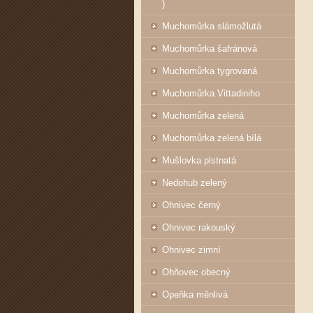
)
Muchomůrka slámožlutá
Muchomůrka šafránová
Muchomůrka tygrovaná
Muchomůrka Vittadiniho
Muchomůrka zelená
Muchomůrka zelená bílá
Mušlovka plstnatá
Nedohub zelený
Ohnivec černý
Ohnivec rakouský
Ohnivec zimní
Ohňovec obecný
Opeňka měnlivá