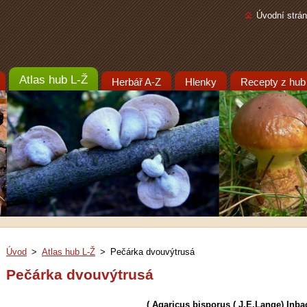
Úvodní strá
Atlas hub L-Ž
Herbář A-Z
Hlenky
Recepty z hub
Úvod
>
Atlas hub L-Ž
>
Pečárka dvouvýtrusá
Pečárka dvouvýtrusá
( Agaricus bisporus ( J.E.Lange) Inba