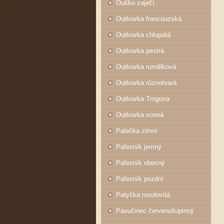
Ouško zaječí.
Outkovka francouzská
Outkovka chlupatá
Outkovka pestrá
Outkovka rumělková
Outkovka různotvará
Outkovka Trogova
Outkovka vonná
Palečka zimní
Pařezník jemný
Pařezník obecný
Pařezník pozdní
Patyčka rosolovitá
Pavučinec červenošupinný