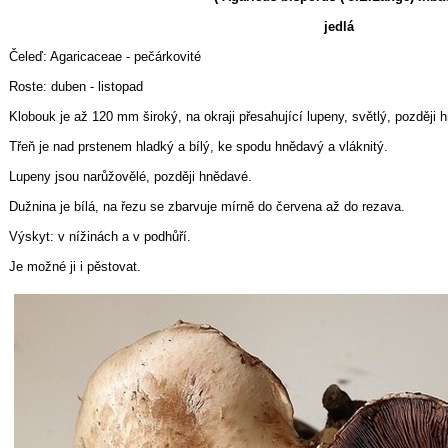
jedlá
Čeleď: Agaricaceae - pečárkovité
Roste: duben - listopad
Klobouk je až 120 mm široký, na okraji přesahující lupeny, světlý, později
Třeň je nad prstenem hladký a bílý, ke spodu hnědavý a vláknitý.
Lupeny jsou narůžovělé, později hnědavé.
Dužnina je bílá, na řezu se zbarvuje mírně do červena až do rezava.
Výskyt: v nížinách a v podhůří.
Je možné ji i pěstovat.