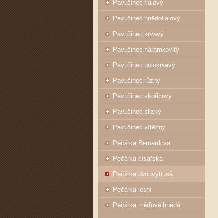
Pavučinec fialový
Pavučinec hnědofialový
Pavučinec krvavý
Pavučinec náramkovitý
Pavučinec polokrvavý
Pavučinec různý
Pavučinec skořicový
Pavučinec slizký
Pavučinec vítězný.
Pečárka Bernardova
Pečárka císařská
Pečárka dvouvýtrusá
Pečárka lesní
Pečárka měďově hnědá