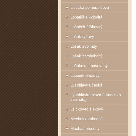
Lištička pomerančová
Lopatička kyjovitá
Lošáček číškovitý
Lošák ryšavý
Lošák šupinatý
Lošák zprohýbaný
Lošákovec pásovaný
Lupeník březový
Lysohlávka česká
Lysohlávka plavá (Límcovka
šupinatá)
Lžičkovec šiškový
Mechovka obecná
Měcháč písečný