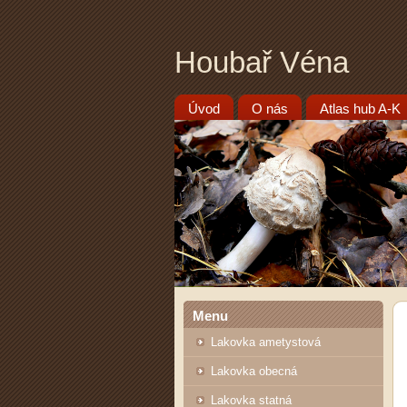
Houbař Véna
Úvod
O nás
Atlas hub A-K
Menu
Lakovka ametystová
Lakovka obecná
Lakovka statná