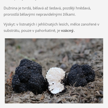
Dužnina je tvrdá, bělavá až šedavá, později hnědavá,
prorostlá bělavými nepravidelnými žilkami.
Výskyt: v listnatých i jehličnatých lesích, mělce zanořené v
substrátu, pouze v pahorkatině, je
vzácný.