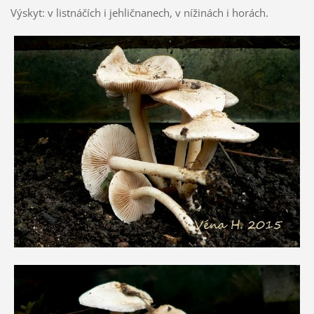
Výskyt: v listnáčích i jehličnanech, v nížinách i horách.