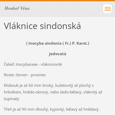
Houbař Véna
Vláknice sindonská
( Inocybe sindonia ( Fr.) P. Karst.)
jedovatá
Čeleď: Inocybaceae - vláknicovité
Roste: červen - prosinec
Klobouk je až 60 mm široký, kuželovitý až plochý s
hrbolkem, hnědo-okrový, nebo šedo-bělavý, vláknitý až
šupinatý.
Třeň je až 90 mm dlouhý, kyjovitý, bělavý až hnědavý.