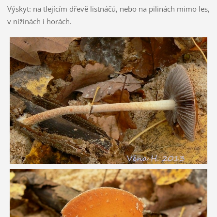
Výskyt: na tlejícím dřevě listnáčů, nebo na pilinách mimo les,
v nížinách i horách.