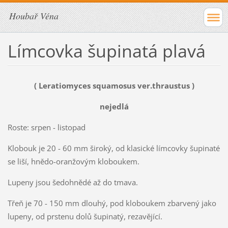
Houbař Véna
Límcovka šupinatá plavá
( Leratiomyces squamosus ver.thraustus )
nejedlá
Roste: srpen - listopad
Klobouk je 20 - 60 mm široký, od klasické límcovky šupinaté
se liší, hnědo-oranžovým kloboukem.
Lupeny jsou šedohnědé až do tmava.
Třeň je 70 - 150 mm dlouhý, pod kloboukem zbarvený jako
lupeny, od prstenu dolů šupinatý, rezavějící.