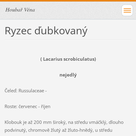
Houbař Véna
Ryzec ďubkovaný
( Lacarius scrobiculatus)
nejedlý
Čeleď: Russulaceae -
Roste: červenec - říjen
Klobouk je až 200 mm široký, na středu vmáčklý, dlouho
podvinutý, chromově žlutý až žluto-hnědý, u středu