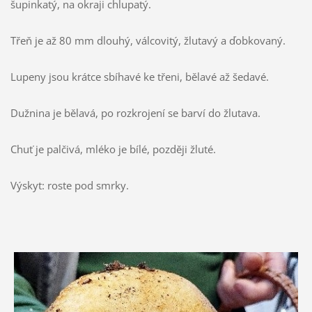
šupinkatý, na okraji chlupatý.
Třeň je až 80 mm dlouhý, válcovitý, žlutavý a ďobkovaný.
Lupeny jsou krátce sbíhavé ke třeni, bělavé až šedavé.
Dužnina je bělavá, po rozkrojení se barví do žlutava.
Chuť je palčivá, mléko je bílé, později žluté.
Výskyt: roste pod smrky.