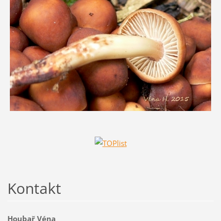
Kontakt
Houbař Véna