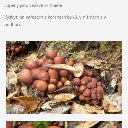
Lupeny jsou šedavé až hnědé
Výskyt: na pařezech a kořenech buků, v nížinách a v
podhůří.