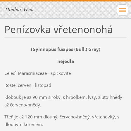
Houbař Véna
Penízovka vřetenonohá
(Gymnopus fusipes (Bull.) Gray)
nejedlá
Čeleď: Marasmiaceae - špičkovité
Roste: červen - listopad
Klobouk je až 90 mm široký, s hrbolkem, lysý, žluto-hnědý
až červeno-hnědý.
Třeň je až 120 mm dlouhý, červeno-hnědý, vřetenovitý, s
dlouhým kořenem.