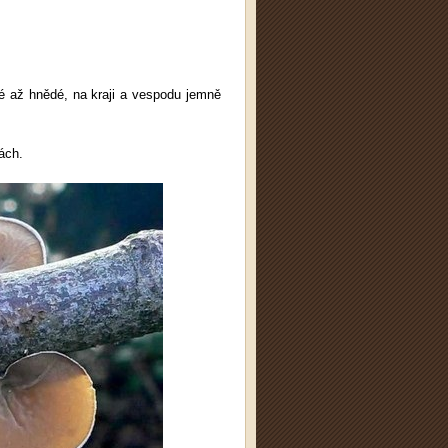
vé až hnědé, na kraji a vespodu jemně
ách.