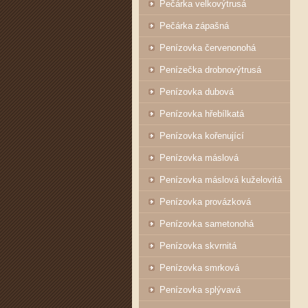
Pečárka velkovýtrusá
Pečárka zápašná
Penízovka červenonohá
Penízečka drobnovýtrusá
Penízovka dubová
Penízovka hřebílkatá
Penízovka kořenující
Penízovka máslová
Penízovka máslová kuželovitá
Penízovka provázková
Penízovka sametonohá
Penízovka skvrnitá
Penízovka smrková
Penízovka splývavá