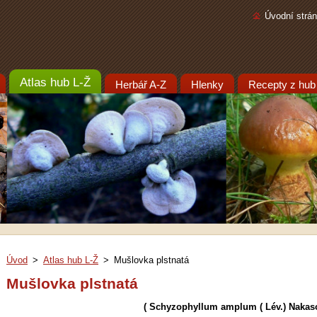
Úvodní strá
Atlas hub L-Ž
Herbář A-Z
Hlenky
Recepty z hub
Úvod
>
Atlas hub L-Ž
>
Mušlovka plstnatá
Mušlovka plstnatá
( Schyzophyllum amplum ( Lév.) Nakas