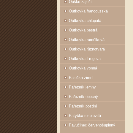
Ouško zaječí.
Outkovka francouzská
Outkovka chlupatá
Outkovka pestrá
Outkovka rumělková
Outkovka různotvará
Outkovka Trogova
Outkovka vonná
Palečka zimní
Pařezník jemný
Pařezník obecný
Pařezník pozdní
Patyčka rosolovitá
Pavučinec červenošupinný