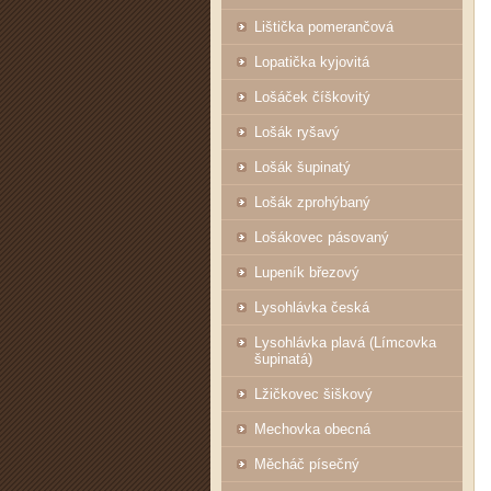
Lištička pomerančová
Lopatička kyjovitá
Lošáček číškovitý
Lošák ryšavý
Lošák šupinatý
Lošák zprohýbaný
Lošákovec pásovaný
Lupeník březový
Lysohlávka česká
Lysohlávka plavá (Límcovka
šupinatá)
Lžičkovec šiškový
Mechovka obecná
Měcháč písečný