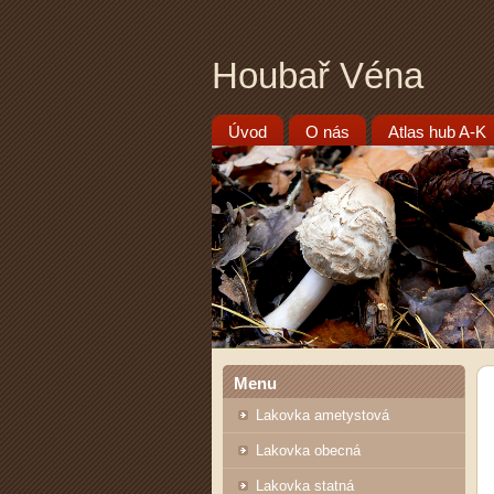
Houbař Véna
Úvod
O nás
Atlas hub A-K
Menu
Lakovka ametystová
Lakovka obecná
Lakovka statná