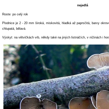
nejedlá
Roste: po celý rok
Plodnice je 2 - 20 mm široká, miskovitá, hladká až paprsčitá, barvy okro
chlupatá, bělavá.
Výskyt: na větvičkách vrb, někdy také na jiných listnáčích, v nížinách i hor