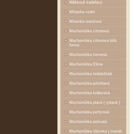
Měkkouš kadeřavý
Míhavka vodní
Mísenka oranžová
Muchomůrka citronová
Muchomůrka citronová bílá
forma
Muchomůrka červená
Muchomůrka Eliina
Muchomůrka hnědožlutá
Muchomůrka ježohlavá
Muchomůrka královská
Muchomůrka plavá ( ryšavá )
Muchomůrka porfyrová
Muchomůrka pošvatá
Muchomůrka růžovka ( masák