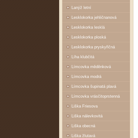
Lanýž letní
Lesklokorka jehličnanová
Lesklokorka lesklá
Lesklokorka ploská
Lesklokorka pryskyřičná
Líha klubčitá
Límcovka měděnková
Límcovka modrá
Límcovka šupinatá plavá
Límcovka vrásčitoprstenná
Liška Friesova
Liška nálevkovitá
Liška obecná
Liška žlutavá