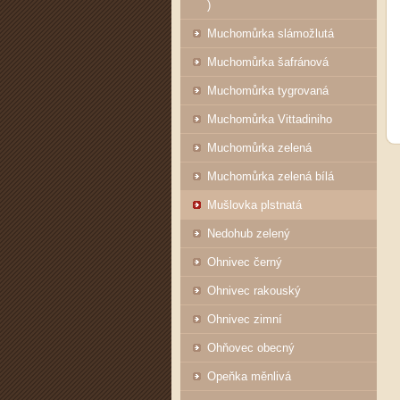
)
Muchomůrka slámožlutá
Muchomůrka šafránová
Muchomůrka tygrovaná
Muchomůrka Vittadiniho
Muchomůrka zelená
Muchomůrka zelená bílá
Mušlovka plstnatá
Nedohub zelený
Ohnivec černý
Ohnivec rakouský
Ohnivec zimní
Ohňovec obecný
Opeňka měnlivá