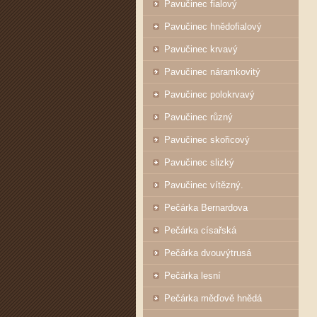
Pavučinec fialový
Pavučinec hnědofialový
Pavučinec krvavý
Pavučinec náramkovitý
Pavučinec polokrvavý
Pavučinec různý
Pavučinec skořicový
Pavučinec slizký
Pavučinec vítězný.
Pečárka Bernardova
Pečárka císařská
Pečárka dvouvýtrusá
Pečárka lesní
Pečárka měďově hnědá