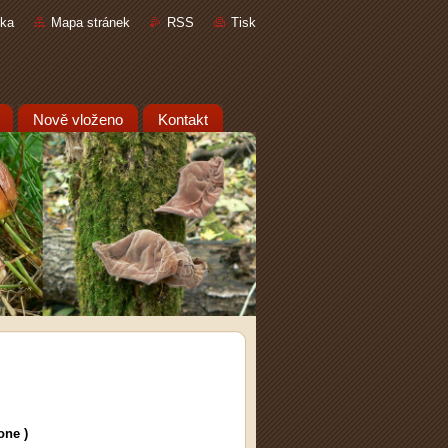
nka
Mapa stránek
RSS
Tisk
Nově vloženo
Kontakt
one )