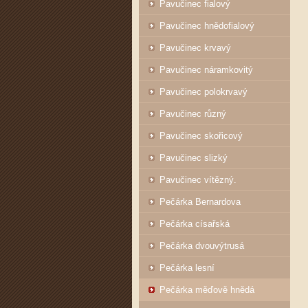
Pavučinec fialový
Pavučinec hnědofialový
Pavučinec krvavý
Pavučinec náramkovitý
Pavučinec polokrvavý
Pavučinec různý
Pavučinec skořicový
Pavučinec slizký
Pavučinec vítězný.
Pečárka Bernardova
Pečárka císařská
Pečárka dvouvýtrusá
Pečárka lesní
Pečárka měďově hnědá