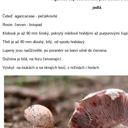
jedlá
Čeleď: agaricaceae - pečárkovité
Roste: červen - listopad
Klobouk je až 90 mm široký, pokrytý měďově hnědými až purpurovými šup
Třeň je až 80 mm dlouhý, bílý, od spodu hnědavý.
Lupeny jsou narůžovělé, po poranění se barví silně do červena.
Dužnina je bílá, na řezu červenající.
Výskyt: na loukách a na okrajích lesů, v nížinách i horách.