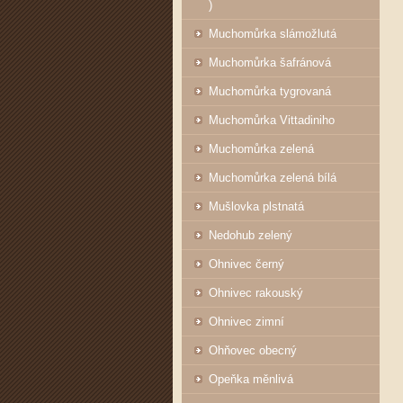
)
Muchomůrka slámožlutá
Muchomůrka šafránová
Muchomůrka tygrovaná
Muchomůrka Vittadiniho
Muchomůrka zelená
Muchomůrka zelená bílá
Mušlovka plstnatá
Nedohub zelený
Ohnivec černý
Ohnivec rakouský
Ohnivec zimní
Ohňovec obecný
Opeňka měnlivá