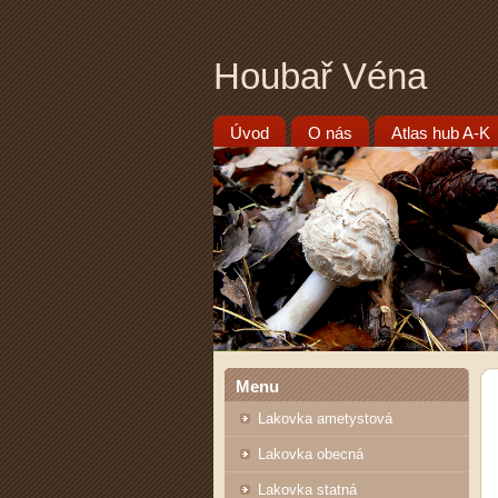
Houbař Véna
Úvod
O nás
Atlas hub A-K
Menu
Lakovka ametystová
Lakovka obecná
Lakovka statná