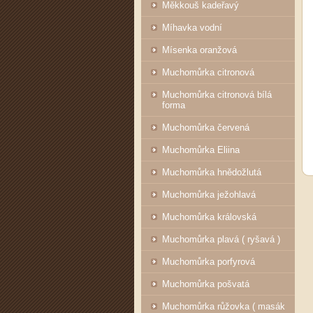
Měkkouš kadeřavý
Míhavka vodní
Mísenka oranžová
Muchomůrka citronová
Muchomůrka citronová bílá
forma
Muchomůrka červená
Muchomůrka Eliina
Muchomůrka hnědožlutá
Muchomůrka ježohlavá
Muchomůrka královská
Muchomůrka plavá ( ryšavá )
Muchomůrka porfyrová
Muchomůrka pošvatá
Muchomůrka růžovka ( masák