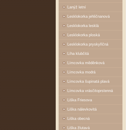
Lanýž letní
Lesklokorka jehličnanová
Lesklokorka lesklá
Lesklokorka ploská
Lesklokorka pryskyřičná
Líha klubčitá
Límcovka měděnková
Límcovka modrá
Límcovka šupinatá plavá
Límcovka vrásčitoprstenná
Liška Friesova
Liška nálevkovitá
Liška obecná
Liška žlutavá