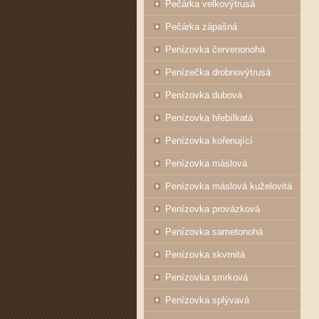
Pečárka velkovýtrusá
Pečárka zápašná
Penízovka červenonohá
Penízečka drobnovýtrusá
Penízovka dubová
Penízovka hřebílkatá
Penízovka kořenující
Penízovka máslová
Penízovka máslová kuželovitá
Penízovka provázková
Penízovka sametonohá
Penízovka skvrnitá
Penízovka smrková
Penízovka splývavá