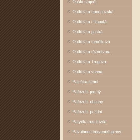
Ouško zaječí.
Outkovka francouzská
Outkovka chlupatá
Outkovka pestrá
Outkovka rumělková
Outkovka různotvará
Outkovka Trogova
Outkovka vonná
Palečka zimní
Pařezník jemný
Pařezník obecný
Pařezník pozdní
Patyčka rosolovitá
Pavučinec červenošupinný