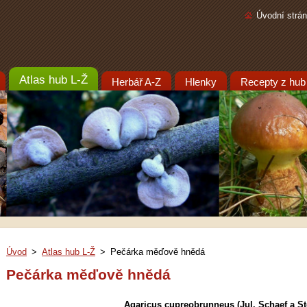
Úvodní strá
Atlas hub L-Ž
Herbář A-Z
Hlenky
Recepty z hub
Úvod
>
Atlas hub L-Ž
>
Pečárka měďově hnědá
Pečárka měďově hnědá
Agaricus cupreobrunneus (Jul. Schaef a Ster