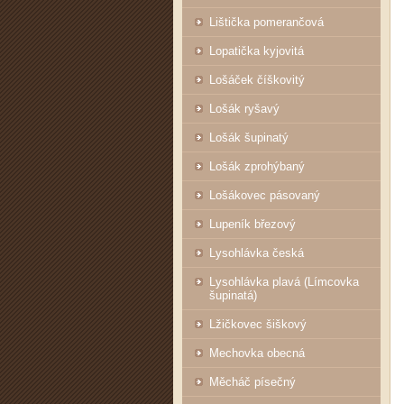
Lištička pomerančová
Lopatička kyjovitá
Lošáček číškovitý
Lošák ryšavý
Lošák šupinatý
Lošák zprohýbaný
Lošákovec pásovaný
Lupeník březový
Lysohlávka česká
Lysohlávka plavá (Límcovka
šupinatá)
Lžičkovec šiškový
Mechovka obecná
Měcháč písečný