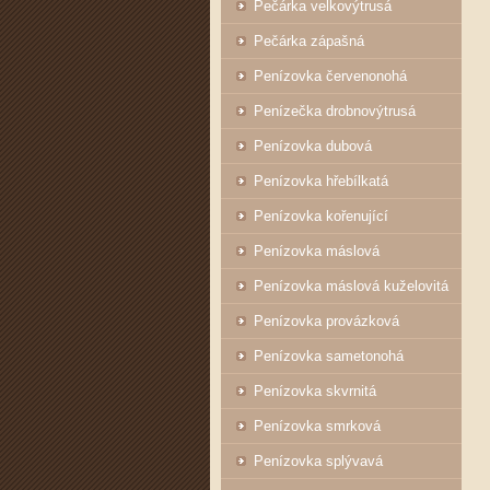
Pečárka velkovýtrusá
Pečárka zápašná
Penízovka červenonohá
Penízečka drobnovýtrusá
Penízovka dubová
Penízovka hřebílkatá
Penízovka kořenující
Penízovka máslová
Penízovka máslová kuželovitá
Penízovka provázková
Penízovka sametonohá
Penízovka skvrnitá
Penízovka smrková
Penízovka splývavá