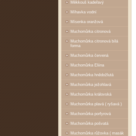
Měkkouš kadeřavý
Míhavka vodní
Mísenka oranžová
Muchomůrka citronová
Muchomůrka citronová bílá
forma
Muchomůrka červená
Muchomůrka Eliina
Muchomůrka hnědožlutá
Muchomůrka ježohlavá
Muchomůrka královská
Muchomůrka plavá ( ryšavá )
Muchomůrka porfyrová
Muchomůrka pošvatá
Muchomůrka růžovka ( masák