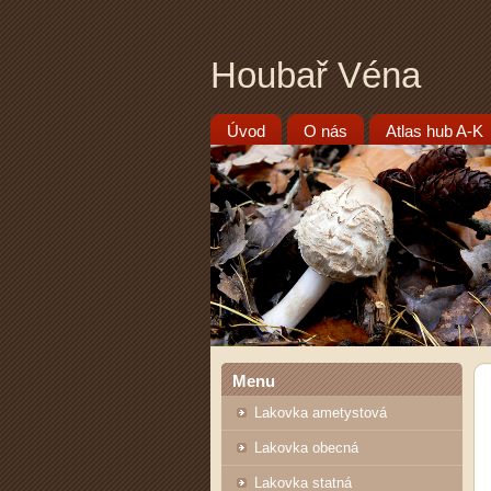
Houbař Véna
Úvod
O nás
Atlas hub A-K
Menu
Lakovka ametystová
Lakovka obecná
Lakovka statná