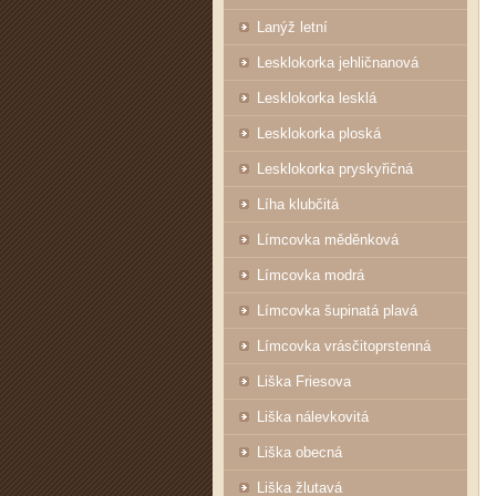
Lanýž letní
Lesklokorka jehličnanová
Lesklokorka lesklá
Lesklokorka ploská
Lesklokorka pryskyřičná
Líha klubčitá
Límcovka měděnková
Límcovka modrá
Límcovka šupinatá plavá
Límcovka vrásčitoprstenná
Liška Friesova
Liška nálevkovitá
Liška obecná
Liška žlutavá