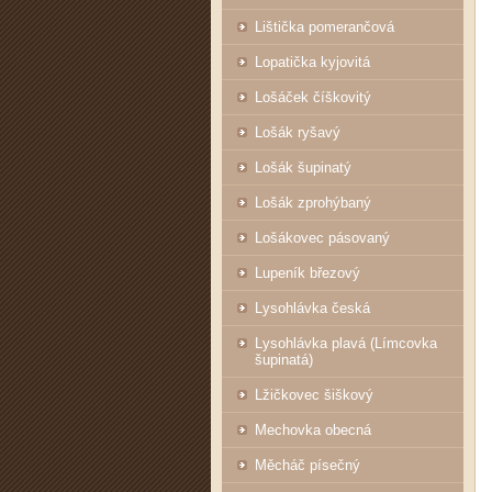
Lištička pomerančová
Lopatička kyjovitá
Lošáček číškovitý
Lošák ryšavý
Lošák šupinatý
Lošák zprohýbaný
Lošákovec pásovaný
Lupeník březový
Lysohlávka česká
Lysohlávka plavá (Límcovka
šupinatá)
Lžičkovec šiškový
Mechovka obecná
Měcháč písečný