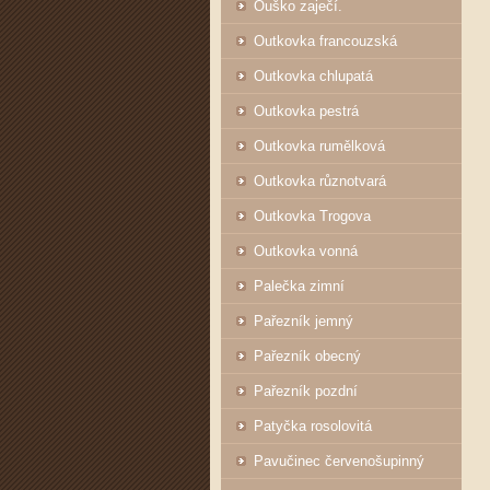
Ouško zaječí.
Outkovka francouzská
Outkovka chlupatá
Outkovka pestrá
Outkovka rumělková
Outkovka různotvará
Outkovka Trogova
Outkovka vonná
Palečka zimní
Pařezník jemný
Pařezník obecný
Pařezník pozdní
Patyčka rosolovitá
Pavučinec červenošupinný