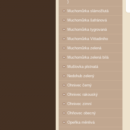
)
Muchomůrka slámožlutá
Muchomůrka šafránová
Muchomůrka tygrovaná
Muchomůrka Vittadiniho
Muchomůrka zelená
Muchomůrka zelená bílá
Mušlovka plstnatá
Nedohub zelený
Ohnivec černý
Ohnivec rakouský
Ohnivec zimní
Ohňovec obecný
Opeňka měnlivá