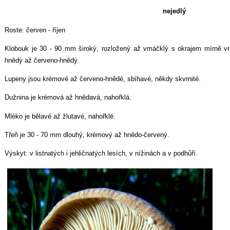
nejedlý
Roste: červen - říjen
Klobouk je 30 - 90 mm široký, rozložený až vmáčklý s okrajem mírně 
hnědý až červeno-hnědý.
Lupeny jsou krémové až červeno-hnědé, sbíhavé, někdy skvrnité.
Dužnina je krémová až hnědavá, nahořklá.
Mléko je bělavé až žlutavé, nahořklé.
Třeň je 30 - 70 mm dlouhý, krémový až hnědo-červený.
Výskyt: v listnatých i jehličnatých lesích, v nížinách a v podhůří.