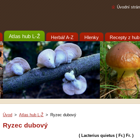
Úvodní strá
Atlas hub L-Ž
Herbář A-Z
Hlenky
Recepty z hub
Úvod
>
Atlas hub L-Ž
>
Ryzec dubový
Ryzec dubový
( Lacterius quietus ( Fr.) Fr. )