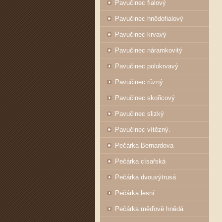
Pavučinec fialový
Pavučinec hnědofialový
Pavučinec krvavý
Pavučinec náramkovitý
Pavučinec polokrvavý
Pavučinec různý
Pavučinec skořicový
Pavučinec slizký
Pavučinec vítězný.
Pečárka Bernardova
Pečárka císařská
Pečárka dvouvýtrusá
Pečárka lesní
Pečárka měďově hnědá