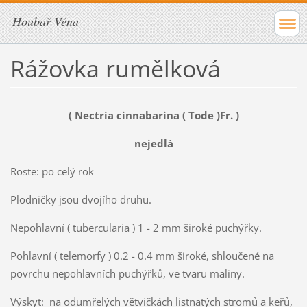
Houbař Véna
Rážovka rumělková
( Nectria cinnabarina ( Tode )Fr. )
nejedlá
Roste: po celý rok
Plodničky jsou dvojího druhu.
Nepohlavní ( tubercularia ) 1 - 2 mm široké puchýřky.
Pohlavní ( telemorfy ) 0.2 - 0.4 mm široké, shloučené na
povrchu nepohlavních puchýřků, ve tvaru maliny.
Výskyt: na odumřelých větvičkách listnatých stromů a keřů,