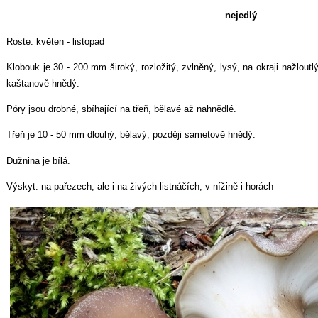
nejedlý
Roste: květen - listopad
Klobouk je 30 - 200 mm široký, rozložitý, zvlněný, lysý, na okraji nažlout
kaštanově hnědý.
Póry jsou drobné, sbíhající na třeň, bělavé až nahnědlé.
Třeň je 10 - 50 mm dlouhý, bělavý, později sametově hnědý.
Dužnina je bílá.
Výskyt: na pařezech, ale i na živých listnáčích, v nížině i horách