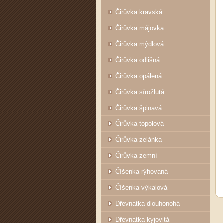
Čirůvka kravská
Čirůvka májovka
Čirůvka mýdlová
Čirůvka odlišná
Čirůvka opálená
Čirůvka sírožlutá
Čirůvka špinavá
Čirůvka topolová
Čirůvka zelánka
Čirůvka zemní
Číšenka rýhovaná
Číšenka výkalová
Dřevnatka dlouhonohá
Dřevnatka kyjovitá