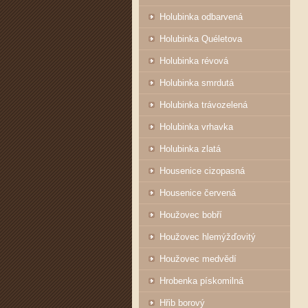
Holubinka odbarvená
Holubinka Quéletova
Holubinka révová
Holubinka smrdutá
Holubinka trávozelená
Holubinka vrhavka
Holubinka zlatá
Housenice cizopasná
Housenice červená
Houžovec bobří
Houžovec hlemýžďovitý
Houžovec medvědí
Hrobenka pískomilná
Hřib borový