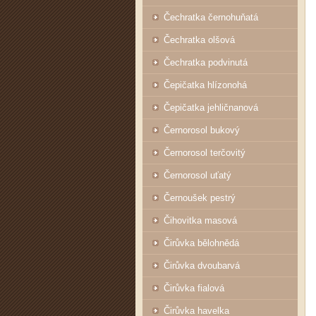
Čechratka černohuňatá
Čechratka olšová
Čechratka podvinutá
Čepičatka hlízonohá
Čepičatka jehličnanová
Černorosol bukový
Černorosol terčovitý
Černorosol uťatý
Černoušek pestrý
Čihovitka masová
Čirůvka bělohnědá
Čirůvka dvoubarvá
Čirůvka fialová
Čirůvka havelka