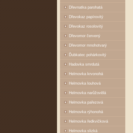
Dřevnatka parohatá
Dřevokaz papírovitý
Dřevokaz rosolovitý
Dřevomor červený
Dřevomor mnohotvarý
Ďubkatec pohárkovitý
Hadovka smrdutá
Helmovka krvonohá
Helmovka louhová
Helmovka narůžovělá
Helmovka pařezová
Helmovka rýhonohá
Helmovka ředkvičková
Helmovka slizká