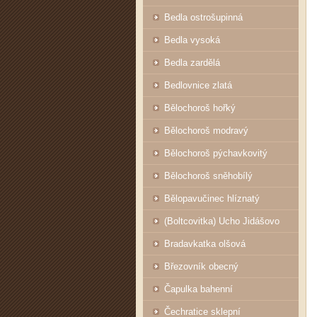
Bedla ostrošupinná
Bedla vysoká
Bedla zardělá
Bedlovnice zlatá
Bělochoroš hořký
Bělochoroš modravý
Bělochoroš pýchavkovitý
Bělochoroš sněhobílý
Bělopavučinec hlíznatý
(Boltcovitka) Ucho Jidášovo
Bradavkatka olšová
Březovník obecný
Čapulka bahenní
Čechratice sklepní