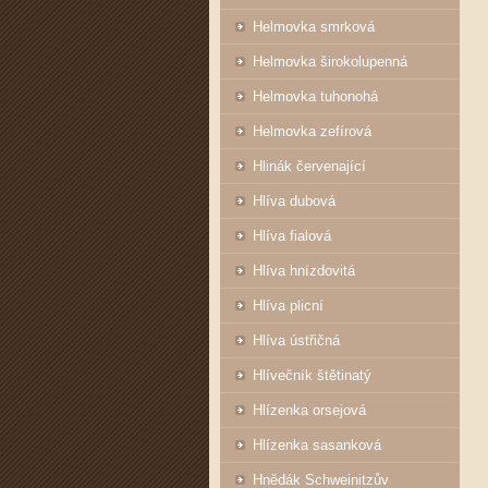
Helmovka smrková
Helmovka širokolupenná
Helmovka tuhonohá
Helmovka zefírová
Hlinák červenající
Hlíva dubová
Hlíva fialová
Hlíva hnízdovitá
Hlíva plicní
Hlíva ústřičná
Hlívečník štětinatý
Hlízenka orsejová
Hlízenka sasanková
Hnědák Schweinitzův