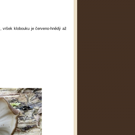
lý, vršek klobouku je červeno-hnědý až