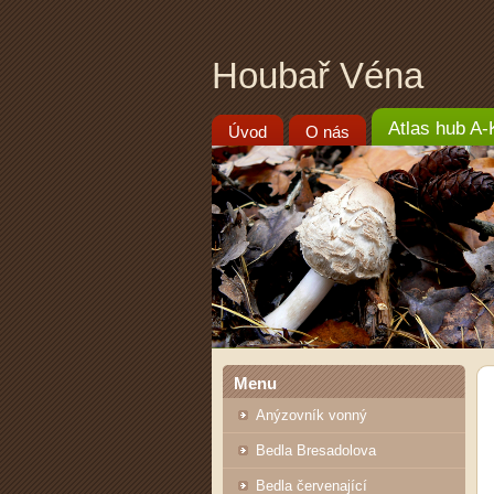
Houbař Véna
Atlas hub A-
Úvod
O nás
Menu
Anýzovník vonný
Bedla Bresadolova
Bedla červenající