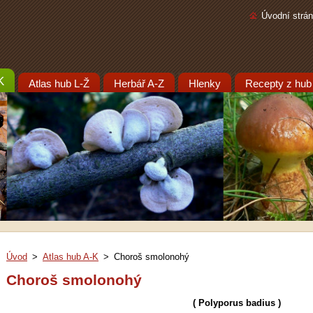
Úvodní strá
K
Atlas hub L-Ž
Herbář A-Z
Hlenky
Recepty z hub
Úvod
>
Atlas hub A-K
>
Choroš smolonohý
Choroš smolonohý
( Polyporus badius )