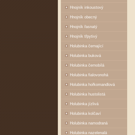
Hnojník inkoustový
Hnojník obecný
Hnojník řasnatý
Hnojník třpytivý
Holubinka černající
Holubinka buková
Holubinka černobílá
Holubinka fialovonohá
Holubinka hořkomandlová
Holubinka hustolistá
Holubinka jízlivá
Holubinka kolčaví
Holubinka namodraná
Holubinka nazelenalá