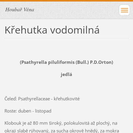
Houbař Véna
Křehutka vodomilná
(Psathyrella piluliformis (Bull.) P.D.Orton)
jedlá
Čeleď: Psathyrellaceae - křehutkovité
Roste: duben - listopad
Klobouk je až 80 mm široký, polokulovitá až plochý, na
okraji slabě rýhovaný, za sucha okrově hnědý, za mokra