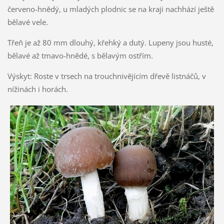
červeno-hnědý, u mladých plodnic se na kraji nachhází ještě
bělavé vele.
Třeň je až 80 mm dlouhý, křehký a dutý. Lupeny jsou husté,
bělavé až tmavo-hnědé, s bělavým ostřím.
Výskyt: Roste v trsech na trouchnivějícím dřevě listnáčů, v
nížinách i horách.