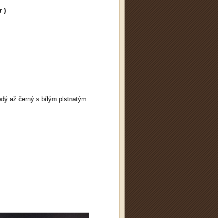
 )
edý až černý s bílým plstnatým