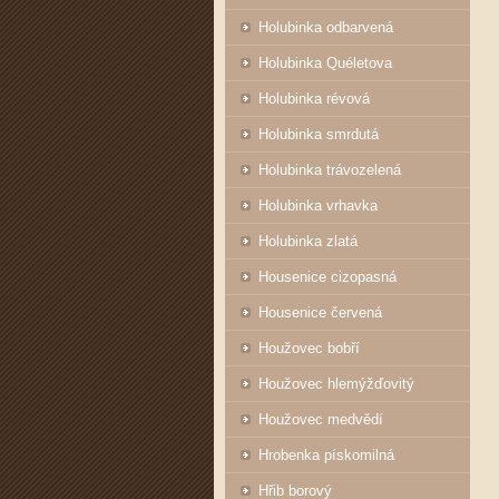
Holubinka odbarvená
Holubinka Quéletova
Holubinka révová
Holubinka smrdutá
Holubinka trávozelená
Holubinka vrhavka
Holubinka zlatá
Housenice cizopasná
Housenice červená
Houžovec bobří
Houžovec hlemýžďovitý
Houžovec medvědí
Hrobenka pískomilná
Hřib borový