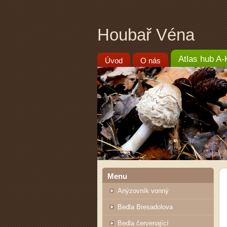
Houbař Véna
Atlas hub A-
Úvod
O nás
Menu
Anýzovník vonný
Bedla Bresadolova
Bedla červenající