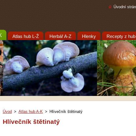
Úvodní strá
K
Atlas hub L-Ž
Herbář A-Z
Hlenky
Recepty z hub
Úvod
>
Atlas hub A-K
>
Hlívečník štětinatý
Hlívečník štětinatý