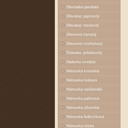
Dřevnatka parohatá
Dřevokaz papírovitý
Dřevokaz rosolovitý
Dřevomor červený
Dřevomor mnohotvarý
Ďubkatec pohárkovitý
Hadovka smrdutá
Helmovka krvonohá
Helmovka louhová
Helmovka narůžovělá
Helmovka pařezová
Helmovka rýhonohá
Helmovka ředkvičková
Helmovka slizká