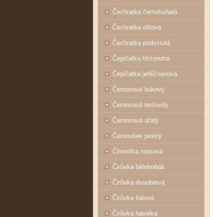
Čechratka černohuňatá
Čechratka olšová
Čechratka podvinutá
Čepičatka hlízonohá
Čepičatka jehličnanová
Černorosol bukový
Černorosol terčovitý
Černorosol uťatý
Černoušek pestrý
Čihovitka masová
Čirůvka bělohnědá
Čirůvka dvoubarvá
Čirůvka fialová
Čirůvka havelka