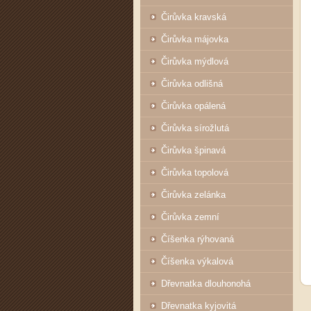
Čirůvka kravská
Čirůvka májovka
Čirůvka mýdlová
Čirůvka odlišná
Čirůvka opálená
Čirůvka sírožlutá
Čirůvka špinavá
Čirůvka topolová
Čirůvka zelánka
Čirůvka zemní
Číšenka rýhovaná
Číšenka výkalová
Dřevnatka dlouhonohá
Dřevnatka kyjovitá