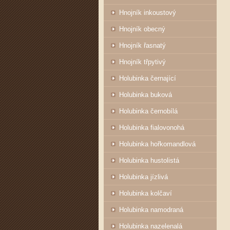
Hnojník inkoustový
Hnojník obecný
Hnojník řasnatý
Hnojník třpytivý
Holubinka černající
Holubinka buková
Holubinka černobílá
Holubinka fialovonohá
Holubinka hořkomandlová
Holubinka hustolistá
Holubinka jízlivá
Holubinka kolčaví
Holubinka namodraná
Holubinka nazelenalá