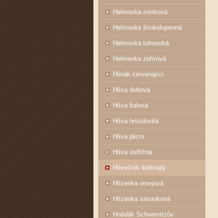
Helmovka smrková
Helmovka širokolupenná
Helmovka tuhonohá
Helmovka zefírová
Hlinák červenající
Hlíva dubová
Hlíva fialová
Hlíva hnízdovitá
Hlíva plicní
Hlíva ústřičná
Hlívečník štětinatý
Hlízenka orsejová
Hlízenka sasanková
Hnědák Schweinitzův