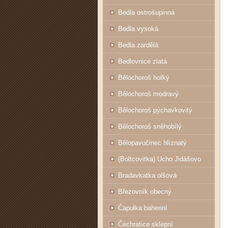
Bedla ostrošupinná
Bedla vysoká
Bedla zardělá
Bedlovnice zlatá
Bělochoroš hořký
Bělochoroš modravý
Bělochoroš pýchavkovitý
Bělochoroš sněhobílý
Bělopavučinec hlíznatý
(Boltcovitka) Ucho Jidášovo
Bradavkatka olšová
Březovník obecný
Čapulka bahenní
Čechratice sklepní