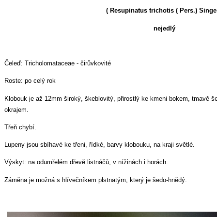
( Resupinatus trichotis ( Pers.) Singer
nejedlý
Čeleď: Tricholomataceae - čirůvkovité
Roste: po celý rok
Klobouk je až 12mm široký, škeblovitý, přirostlý ke kmeni bokem, tmavě š
okrajem.
Třeň chybí.
Lupeny jsou sbíhavé ke třeni, řídké, barvy klobouku, na kraji světlé.
Výskyt: na odumřelém dřevě listnáčů, v nížinách i horách.
Záměna je možná s hlívečníkem plstnatým, který je šedo-hnědý.