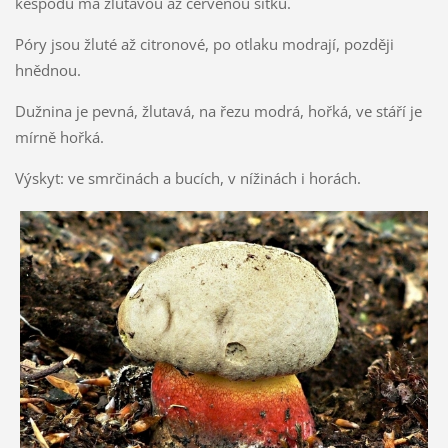
kespodu má žlutavou až červenou síťku.
Póry jsou žluté až citronové, po otlaku modrají, později
hnědnou.
Dužnina je pevná, žlutavá, na řezu modrá, hořká, ve stáří je
mírně hořká.
Výskyt: ve smrčinách a bucích, v nížinách i horách.