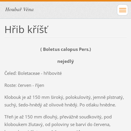
Houbař Véna
Hřib kříšť
( Boletus calopus Pers.)
nejedlý
Čeleď: Boletaceae - hřibovité
Roste: červen - říjen
Klobouk je až 150 mm široký, polokulovitý, jemně plstnatý,
suchý, šedo-hnědý až olivově hnědý. Po otlaku hnědne.
Třeň je až 150 mm dlouhý, převážně soudkovitý, pod
kloboukem žlutavý, od poloviny se barví do červena,