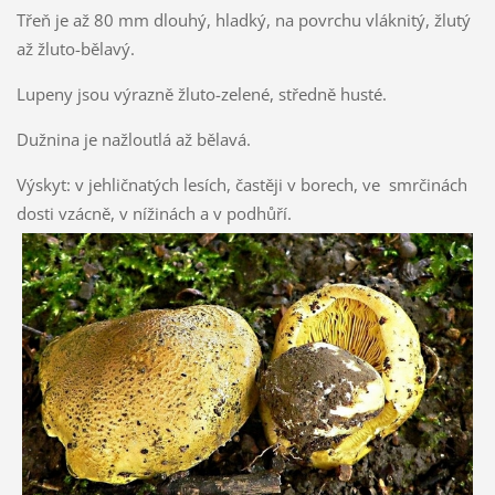
Třeň je až 80 mm dlouhý, hladký, na povrchu vláknitý, žlutý
až žluto-bělavý.
Lupeny jsou výrazně žluto-zelené, středně husté.
Dužnina je nažloutlá až bělavá.
Výskyt: v jehličnatých lesích, častěji v borech, ve smrčinách
dosti vzácně, v nížinách a v podhůří.