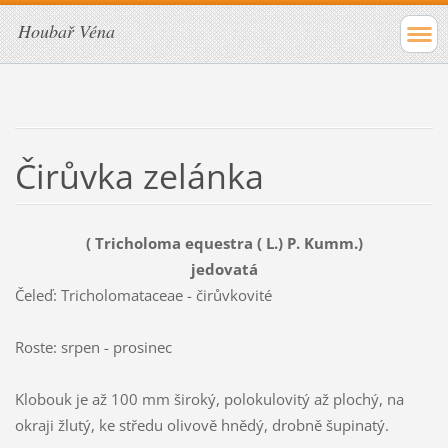
Houbař Véna
Čirůvka zelánka
( Tricholoma equestra ( L.) P. Kumm.)
jedovatá
Čeleď: Tricholomataceae - čirůvkovité
Roste: srpen - prosinec
Klobouk je až 100 mm široký, polokulovitý až plochý, na
okraji žlutý, ke středu olivově hnědý, drobně šupinatý.