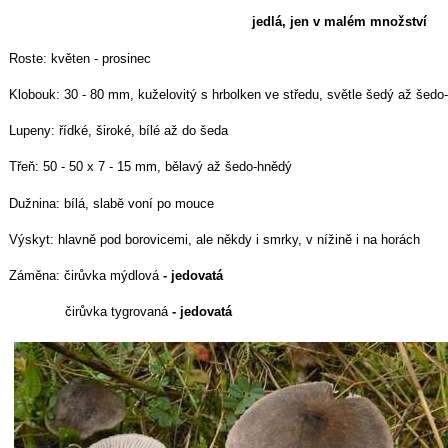
jedlá, jen v malém množství
Roste: květen - prosinec
Klobouk: 30 - 80 mm, kuželovitý s hrbolken ve středu, světle šedý až šedo
Lupeny: řídké, široké, bílé až do šeda
Třeň: 50 - 50 x 7 - 15 mm, bělavý až šedo-hnědý
Dužnina: bílá, slabě voní po mouce
Výskyt: hlavně pod borovicemi, ale někdy i smrky, v nížině i na horách
Záměna: čirůvka mýdlová
- jedovatá
čirůvka tygrovaná
- jedovatá