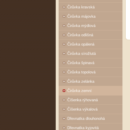
Čirůvka kravská
Čirůvka májovka
Čirůvka mýdlová
Čirůvka odlišná
Čirůvka opálená
Čirůvka sírožlutá
Čirůvka špinavá
Čirůvka topolová
Čirůvka zelánka
Čirůvka zemní
Číšenka rýhovaná
Číšenka výkalová
Dřevnatka dlouhonohá
Dřevnatka kyjovitá