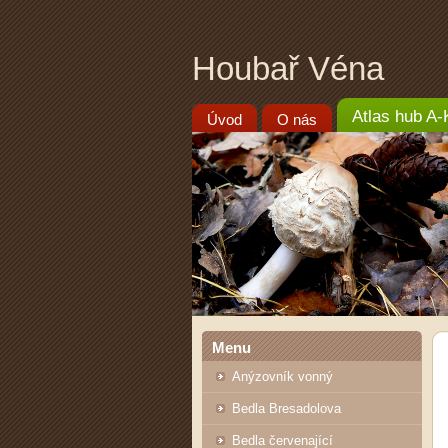
Houbař Véna
Atlas hub A-
Úvod
O nás
Menu
Anýzovník vonný
Bedla Bresadolova
Bedla červenající