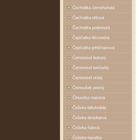
Čechratka černohuňatá
Čechratka olšová
Čechratka podvinutá
Čepičatka hlízonohá
Čepičatka jehličnanová
Černorosol bukový
Černorosol terčovitý
Černorosol uťatý
Černoušek pestrý
Čihovitka masová
Čirůvka bělohnědá
Čirůvka dvoubarvá
Čirůvka fialová
Čirůvka havelka