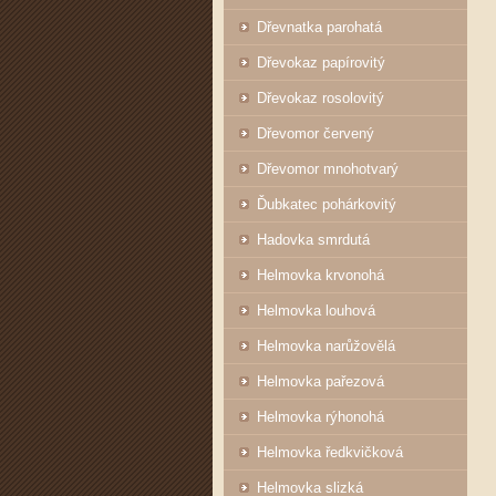
Dřevnatka parohatá
Dřevokaz papírovitý
Dřevokaz rosolovitý
Dřevomor červený
Dřevomor mnohotvarý
Ďubkatec pohárkovitý
Hadovka smrdutá
Helmovka krvonohá
Helmovka louhová
Helmovka narůžovělá
Helmovka pařezová
Helmovka rýhonohá
Helmovka ředkvičková
Helmovka slizká