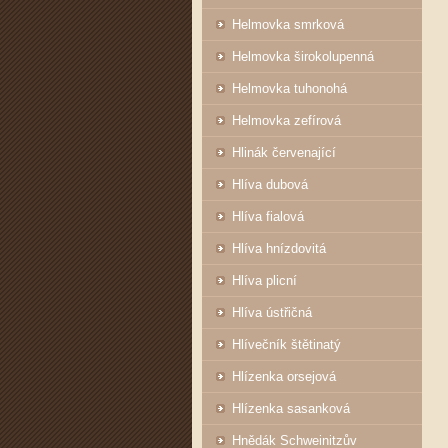
Helmovka smrková
Helmovka širokolupenná
Helmovka tuhonohá
Helmovka zefírová
Hlinák červenající
Hlíva dubová
Hlíva fialová
Hlíva hnízdovitá
Hlíva plicní
Hlíva ústřičná
Hlívečník štětinatý
Hlízenka orsejová
Hlízenka sasanková
Hnědák Schweinitzův