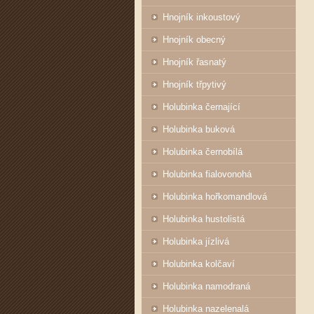
Hnojník inkoustový
Hnojník obecný
Hnojník řasnatý
Hnojník třpytivý
Holubinka černající
Holubinka buková
Holubinka černobílá
Holubinka fialovonohá
Holubinka hořkomandlová
Holubinka hustolistá
Holubinka jízlivá
Holubinka kolčaví
Holubinka namodraná
Holubinka nazelenalá