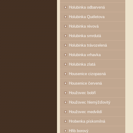
Holubinka odbarvená
Holubinka Quéletova
Holubinka révová
Holubinka smrdutá
Holubinka trávozelená
Holubinka vrhavka
Holubinka zlatá
Housenice cizopasná
Housenice červená
Houžovec bobří
Houžovec hlemýžďovitý
Houžovec medvědí
Hrobenka pískomilná
Hřib borový