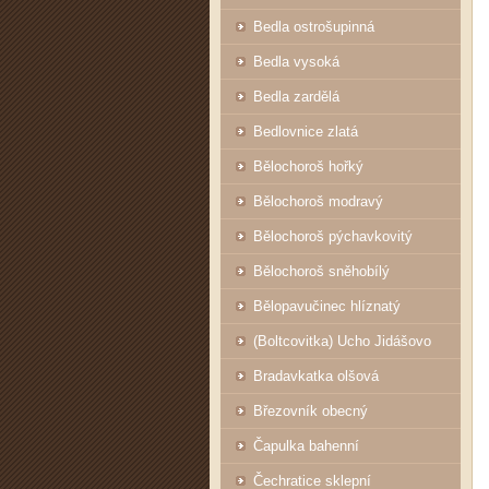
Bedla ostrošupinná
Bedla vysoká
Bedla zardělá
Bedlovnice zlatá
Bělochoroš hořký
Bělochoroš modravý
Bělochoroš pýchavkovitý
Bělochoroš sněhobílý
Bělopavučinec hlíznatý
(Boltcovitka) Ucho Jidášovo
Bradavkatka olšová
Březovník obecný
Čapulka bahenní
Čechratice sklepní