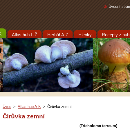
Úvodní strá
K
Atlas hub L-Ž
Herbář A-Z
Hlenky
Recepty z hub
Úvod
>
Atlas hub A-K
>
Čirůvka zemní
Čirůvka zemní
(Tricholoma terreum)