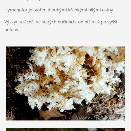
Hymenofor je tvořen dlouhými křehkými bílými ostny.
Výskyt: vzácně, ve starých bučinách, od nížin až po vyšší
polohy.