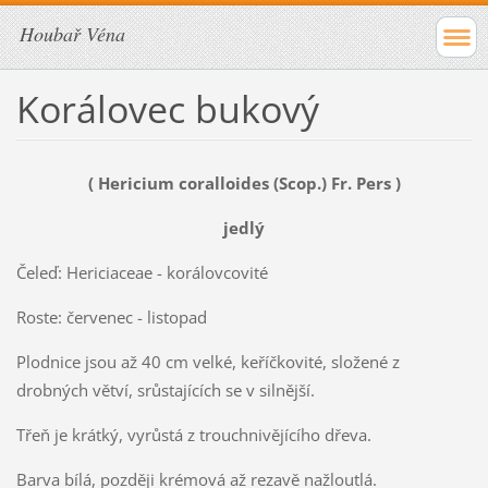
Houbař Véna
Korálovec bukový
( Hericium coralloides (Scop.) Fr. Pers )
jedlý
Čeleď: Hericiaceae - korálovcovité
Roste: červenec - listopad
Plodnice jsou až 40 cm velké, keříčkovité, složené z
drobných větví, srůstajících se v silnější.
Třeň je krátký, vyrůstá z trouchnivějícího dřeva.
Barva bílá, později krémová až rezavě nažloutlá.