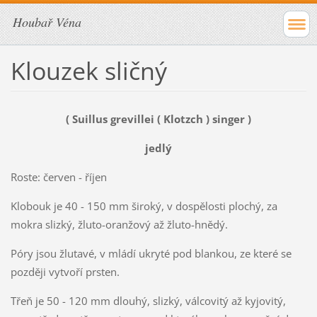
Houbař Véna
Klouzek sličný
( Suillus grevillei ( Klotzch ) singer )
jedlý
Roste: červen - říjen
Klobouk je 40 - 150 mm široký, v dospělosti plochý, za
mokra slizký, žluto-oranžový až žluto-hnědý.
Póry jsou žlutavé, v mládí ukryté pod blankou, ze které se
později vytvoří prsten.
Třeň je 50 - 120 mm dlouhý, slizký, válcovitý až kyjovitý,