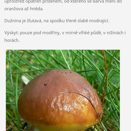
uprostřed opatřen prstenem, od kterého se barva mění do
oranžova až hněda.
Dužnina je žlutavá, na spodku třeně slabě modrající.
Výskyt: pouze pod modříny, v mírně vlhké půdě, v nížinách i
horách.