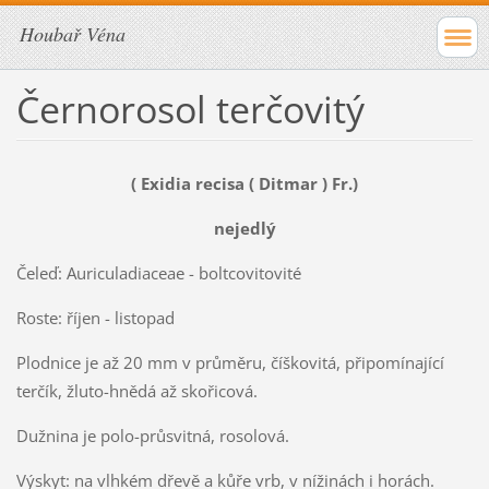
Houbař Véna
Černorosol terčovitý
( Exidia recisa ( Ditmar ) Fr.)
nejedlý
Čeleď: Auriculadiaceae - boltcovitovité
Roste: říjen - listopad
Plodnice je až 20 mm v průměru, číškovitá, připomínající
terčík, žluto-hnědá až skořicová.
Dužnina je polo-průsvitná, rosolová.
Výskyt: na vlhkém dřevě a kůře vrb, v nížinách i horách.