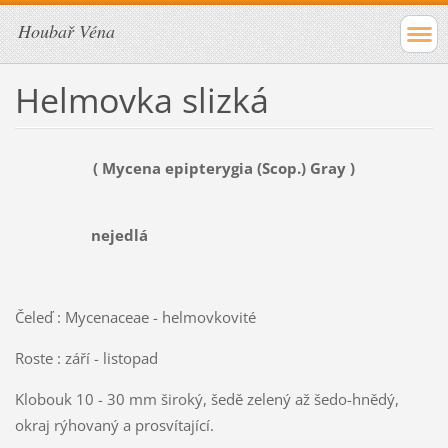
Houbař Véna
Helmovka slizká
( Mycena epipterygia (Scop.) Gray )
nejedlá
Čeleď : Mycenaceae - helmovkovité
Roste : září - listopad
Klobouk 10 - 30 mm široký, šedě zelený až šedo-hnědý,
okraj rýhovaný a prosvítající.