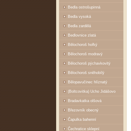
Bedla ostrošupinná
Bedla vysoká
Bedla zardělá
Bedlovnice zlatá
Bělochoroš hořký
Bělochoroš modravý
Bělochoroš pýchavkovitý
Bělochoroš sněhobílý
Bělopavučinec hlíznatý
(Boltcovitka) Ucho Jidášovo
Bradavkatka olšová
Březovník obecný
Čapulka bahenní
Čechratice sklepní