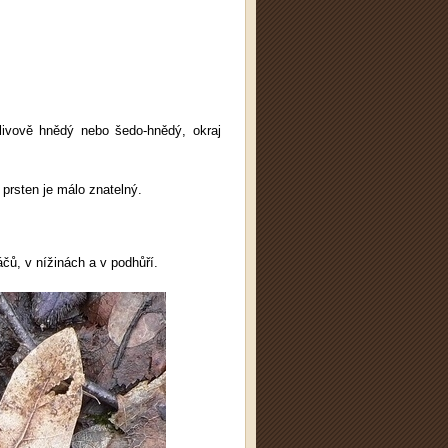
livově hnědý nebo šedo-hnědý, okraj
 prsten je málo znatelný.
áčů, v nížinách a v podhůří.