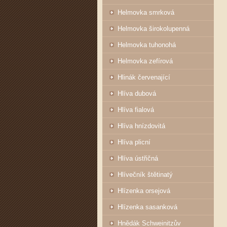
Helmovka smrková
Helmovka širokolupenná
Helmovka tuhonohá
Helmovka zefírová
Hlinák červenající
Hlíva dubová
Hlíva fialová
Hlíva hnízdovitá
Hlíva plicní
Hlíva ústřičná
Hlívečník štětinatý
Hlízenka orsejová
Hlízenka sasanková
Hnědák Schweinitzův