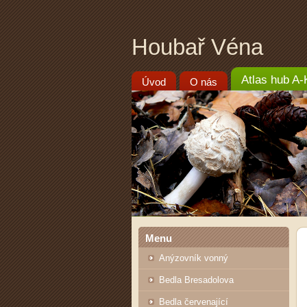
Houbař Véna
Atlas hub A-
Úvod
O nás
Menu
Anýzovník vonný
Bedla Bresadolova
Bedla červenající