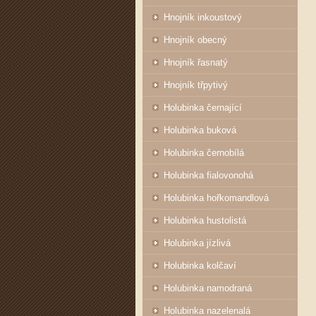
Hnojník inkoustový
Hnojník obecný
Hnojník řasnatý
Hnojník třpytivý
Holubinka černající
Holubinka buková
Holubinka černobílá
Holubinka fialovonohá
Holubinka hořkomandlová
Holubinka hustolistá
Holubinka jízlivá
Holubinka kolčaví
Holubinka namodraná
Holubinka nazelenalá