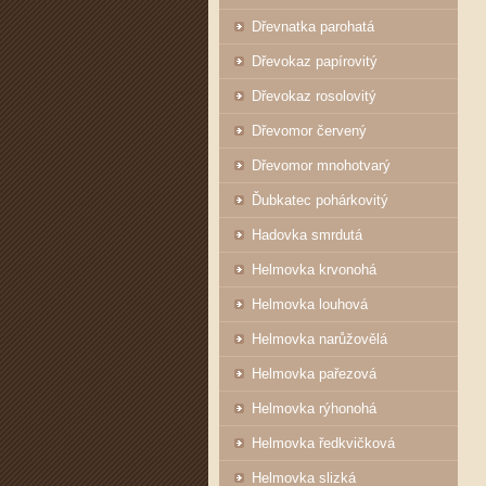
Dřevnatka parohatá
Dřevokaz papírovitý
Dřevokaz rosolovitý
Dřevomor červený
Dřevomor mnohotvarý
Ďubkatec pohárkovitý
Hadovka smrdutá
Helmovka krvonohá
Helmovka louhová
Helmovka narůžovělá
Helmovka pařezová
Helmovka rýhonohá
Helmovka ředkvičková
Helmovka slizká