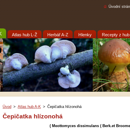
Úvodní strá
K
Atlas hub L-Ž
Herbář A-Z
Hlenky
Recepty z hub
Úvod
>
Atlas hub A-K
>
Čepičatka hlízonohá
Čepičatka hlízonohá
( Meottomyces dissimulans ( Berk.et Broome)