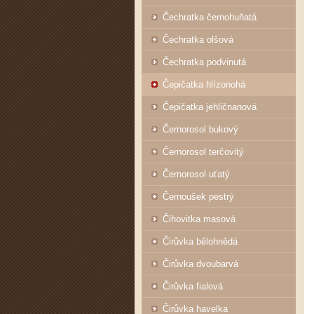
Čechratka černohuňatá
Čechratka olšová
Čechratka podvinutá
Čepičatka hlízonohá
Čepičatka jehličnanová
Černorosol bukový
Černorosol terčovitý
Černorosol uťatý
Černoušek pestrý
Čihovitka masová
Čirůvka bělohnědá
Čirůvka dvoubarvá
Čirůvka fialová
Čirůvka havelka