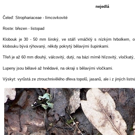
nejedlá
Čeleď: Strophariaceae - límcovkovité
Roste: březen - listopad
Klobouk je 30 - 50 mm široký, ve stáří vmáčklý s nízkým hrbolkem, o
klobouku bývá rýhovaný, někdy pokrytý bělavými šupinkami.
Třeň je až 60 mm dlouhý, válcovitý, dutý, na bázi mírně hlízovitý, vločkatý,
Lupeny jsou bělavé až hnědavé, na okraji s bělavými vločkami.
Výskyt: vyrůstá ze ztrouchnivělého dřeva topolů, jasanů, ale i z jiných listn