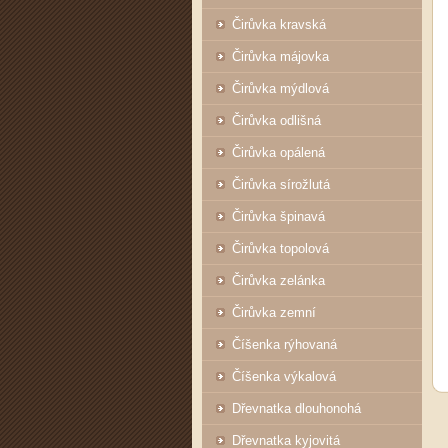
Čirůvka kravská
Čirůvka májovka
Čirůvka mýdlová
Čirůvka odlišná
Čirůvka opálená
Čirůvka sírožlutá
Čirůvka špinavá
Čirůvka topolová
Čirůvka zelánka
Čirůvka zemní
Číšenka rýhovaná
Číšenka výkalová
Dřevnatka dlouhonohá
Dřevnatka kyjovitá