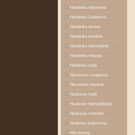
Holubinka odbarvená
Holubinka Quéletova
Holubinka révová
Holubinka smrdutá
Holubinka trávozelená
Holubinka vrhavka
Holubinka zlatá
Housenice cizopasná
Housenice červená
Houžovec bobří
Houžovec hlemýžďovitý
Houžovec medvědí
Hrobenka pískomilná
Hřib borový