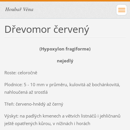
Houbař Véna
Dřevomor červený
(Hypoxylon fragiforme)
nejedlý
Roste: celoročně
Plodnice: 5 - 10 mm v průměru, kulovitá až bochánkovitá,
nahloučená až srostlá
Třeň: červeno-hnědý až černý
Výskyt: na padlých kmenech a větvích listnáčů i jehličnanů
ještě opatřených kůrou, v nížinách i horách