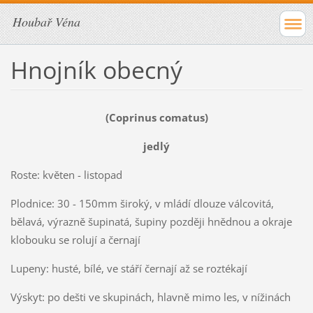
Houbař Véna
Hnojník obecný
(Coprinus comatus)
jedlý
Roste: květen - listopad
Plodnice: 30 - 150mm široký, v mládí dlouze válcovitá,
bělavá, výrazně šupinatá, šupiny později hnědnou a okraje
klobouku se rolují a černají
Lupeny: husté, bílé, ve stáří černají až se roztékají
Výskyt: po dešti ve skupinách, hlavně mimo les, v nížinách