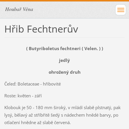
Houbař Véna
Hřib Fechtnerův
( Butyriboletus fechtneri ( Velen. ) )
jedlý
ohrožený druh
Čeleď: Boletaceae - hřibovité
Roste: květen - září
Klobouk je 50 - 180 mm široký, v mládí slabě plstnatý, pak
lysý, bělavý až stříbřitě šedý s nádechem hnědé barvy, po
otlačení hnědne až slabě červená.