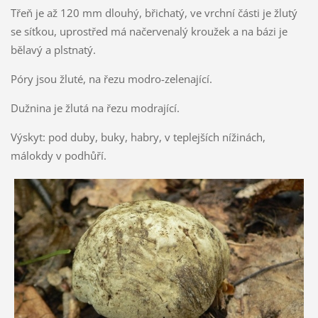
Třeň je až 120 mm dlouhý, břichatý, ve vrchní části je žlutý
se síťkou, uprostřed má načervenalý kroužek a na bázi je
bělavý a plstnatý.
Póry jsou žluté, na řezu modro-zelenající.
Dužnina je žlutá na řezu modrající.
Výskyt: pod duby, buky, habry, v teplejších nížinách,
málokdy v podhůří.