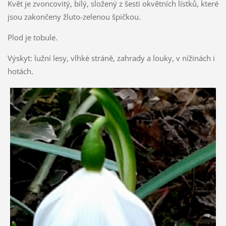
Květ je zvoncovitý, bílý, složený z šesti okvětních lístků, které
jsou zakončeny žluto-zelenou špičkou.
Plod je tobule.
Výskyt: lužní lesy, vlhké stráně, zahrady a louky, v nížinách i
hotách.