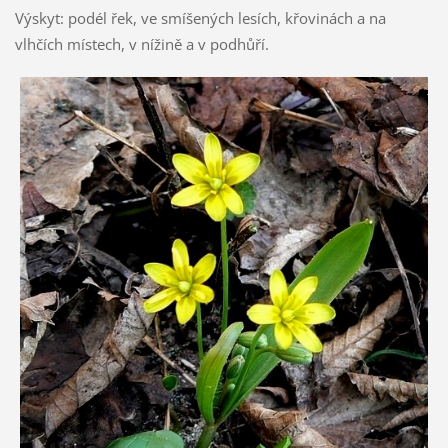
Výskyt: podél řek, ve smíšených lesích, křovinách a na
vlhčích místech, v nížině a v podhůří.