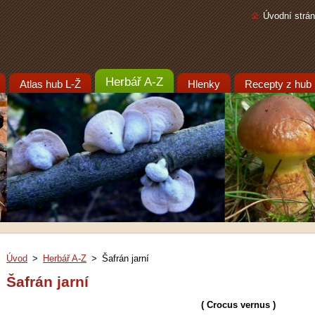
Úvodní strá
Herbář A-Z
Atlas hub L-Ž
Hlenky
Recepty z hub
Úvod
>
Herbář A-Z
>
Šafrán jarní
Šafrán jarní
( Crocus vernus )