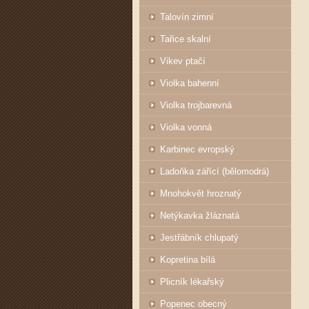
Talovín zimní
Tařice skalní
Vikev ptačí
Violka bahenní
Violka trojbarevná
Violka vonná
Karbinec evropský
Ladoňka zářící (bělomodrá)
Mnohokvět hroznatý
Netýkavka žláznatá
Jestřábník chlupatý
Kopretina bílá
Plicník lékařský
Popenec obecný