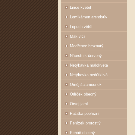
Lnice květel
Lomikámen arendsův
Lopuch větší
Mák vlčí
Modřenec hroznatý
Náprstník červený
Netýkavka malokvětá
Netýkavka nedůtklivá
Oměj šalamounek
Orlíček obecný
Orsej jarní
Pažitka pobřežní
Penízek prorostlý
Pcháč obecný