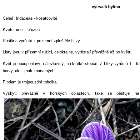
vytrvalá bylina
Čeleď: Iridaceae - kosatcovité
Kvete: únor - březen
Rostlina vyrůstá z pozemní zploštělé hlízy.
Listy jsou v přízemní růžici, celokrajné, vyrůstají převážně až po květu.
Květ je oboupohlavý, nálevkovitý, na krátké stopce. Z hlízy vyrůstá 1 - 5
barvy, ale i jinak zbarvených.
Plodem je trojpouzdrá tobolka.
Výskyt: převážně v horských oblastech, také se pěstuje na