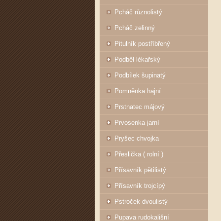
Pcháč různolistý
Pcháč zelinný
Pitulník postříbřený
Podběl lékařský
Podbílek šupinatý
Pomněnka hajní
Prstnatec májový
Prvosenka jarní
Pryšec chvojka
Přeslička ( rolní )
Přísavník pětilistý
Přísavník trojcípý
Pstroček dvoulistý
Pupava rudokališní