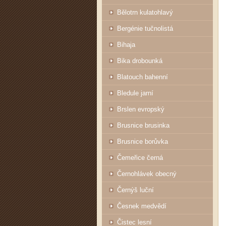
Bělotrn kulatohlavý
Bergénie tučnolistá
Bihaja
Bika drobounká
Blatouch bahenní
Bledule jarní
Brslen evropský
Brusnice brusinka
Brusnice borůvka
Čemeřice černá
Černohlávek obecný
Černýš luční
Česnek medvědí
Čistec lesní