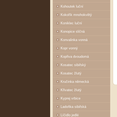
Kohoutek luční
Kokořík mnohokvětý
Koniklec luční
Konopice sličná
Konvalinka vonná
Kopr vonný
Kopřiva dvoudomá
Kosatec sibiřský
Kosatec žlutý
Kručinka německá
Křivatec žlutý
Kyprej vrbice
Ladoňka sibiřská
Líčidlo jedlé