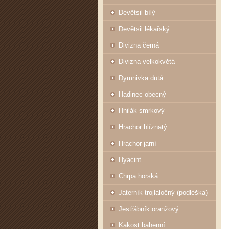
Devětsil bílý
Devětsil lékařský
Divizna černá
Divizna velkokvětá
Dymnivka dutá
Hadinec obecný
Hnilák smrkový
Hrachor hlíznatý
Hrachor jarní
Hyacint
Chrpa horská
Jaterník trojlaločný (podléška)
Jestřábník oranžový
Kakost bahenní