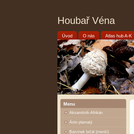
Houbař Véna
Úvod
O nás
Atlas hub A-K
Menu
Aksamitník-Afrikán
Árón plamatý
Barvínek brčál (menší)