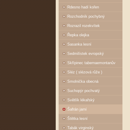
Rdesno hadí kořen
Rozchodník pochybný
Rozrazil rozekvítek
Řepka olejka
Sasanka lesní
Sedmilístek evropský
Skřípinec tabernaemontanův
Sléz ( slézová růže )
Smolnička obecná
Suchopýr pochvatý
Světlík lékařský
Šafrán jarní
Štětka lesní
Tabák virginský