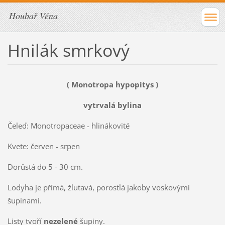
Houbař Véna
Hnilák smrkový
( Monotropa hypopitys )
vytrvalá bylina
Čeleď: Monotropaceae - hlinákovité
Kvete: červen - srpen
Dorůstá do 5 - 30 cm.
Lodyha je přímá, žlutavá, porostlá jakoby voskovými
šupinami.
Listy tvoří
nezelené
šupiny.