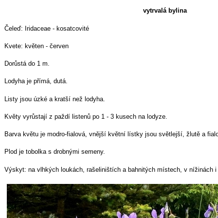
vytrvalá bylina
Čeleď: Iridaceae - kosatcovité
Kvete: květen - červen
Dorůstá do 1 m.
Lodyha je přímá, dutá.
Listy jsou úzké a kratší než lodyha.
Květy vyrůstají z paždí listenů po 1 - 3 kusech na lodyze.
Barva květu je modro-fialová, vnější květní lístky jsou světlejší, žlutě a fia
Plod je tobolka s drobnými semeny.
Výskyt: na vlhkých loukách, rašeliništích a bahnitých místech, v nížinách i