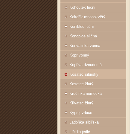
Kohoutek luční
Kokořík mnohokvětý
Koniklec luční
Konopice sličná
Konvalinka vonná
Kopr vonný
Kopřiva dvoudomá
Kosatec sibiřský
Kosatec žlutý
Kručinka německá
Křivatec žlutý
Kyprej vrbice
Ladoňka sibiřská
Líčidlo jedlé