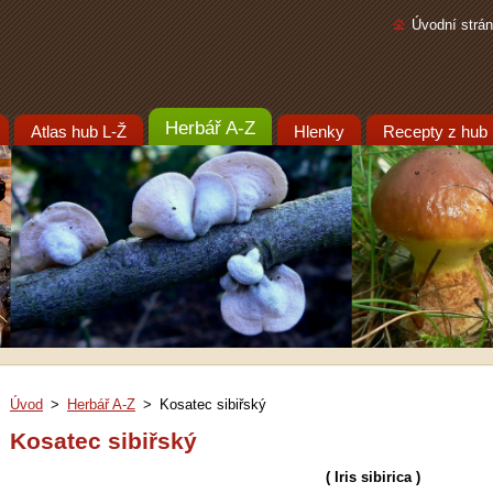
Úvodní strá
Herbář A-Z
Atlas hub L-Ž
Hlenky
Recepty z hub
Úvod
>
Herbář A-Z
>
Kosatec sibiřský
Kosatec sibiřský
( Iris sibirica )