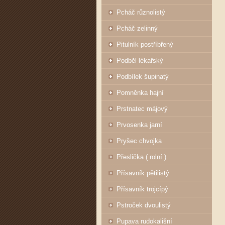
Pcháč různolistý
Pcháč zelinný
Pitulník postříbřený
Podběl lékařský
Podbílek šupinatý
Pomněnka hajní
Prstnatec májový
Prvosenka jarní
Pryšec chvojka
Přeslička ( rolní )
Přísavník pětilistý
Přísavník trojcípý
Pstroček dvoulistý
Pupava rudokališní