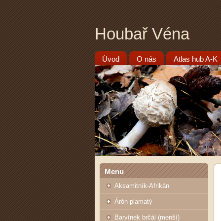
Houbař Véna
Úvod
O nás
Atlas hub A-K
Menu
Aksamitník-Afrikán
Árón plamatý
Barvínek brčál (menší)