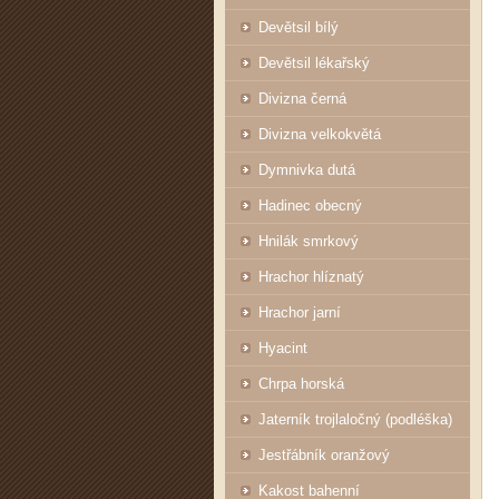
Devětsil bílý
Devětsil lékařský
Divizna černá
Divizna velkokvětá
Dymnivka dutá
Hadinec obecný
Hnilák smrkový
Hrachor hlíznatý
Hrachor jarní
Hyacint
Chrpa horská
Jaterník trojlaločný (podléška)
Jestřábník oranžový
Kakost bahenní