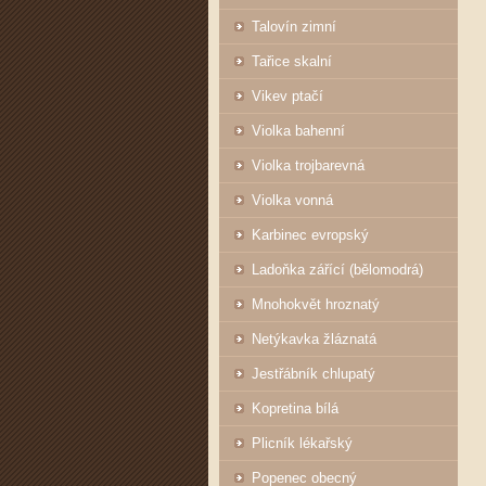
Talovín zimní
Tařice skalní
Vikev ptačí
Violka bahenní
Violka trojbarevná
Violka vonná
Karbinec evropský
Ladoňka zářící (bělomodrá)
Mnohokvět hroznatý
Netýkavka žláznatá
Jestřábník chlupatý
Kopretina bílá
Plicník lékařský
Popenec obecný