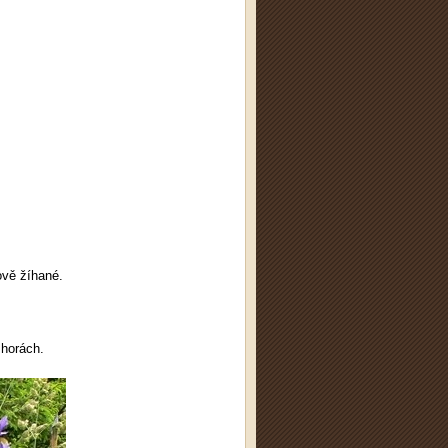
lově žíhané.
 horách.