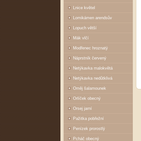
Lnice květel
Lomikámen arendsův
Lopuch větší
Mák vlčí
Modřenec hroznatý
Náprstník červený
Netýkavka malokvětá
Netýkavka nedůtklivá
Oměj šalamounek
Orlíček obecný
Orsej jarní
Pažitka pobřežní
Penízek prorostlý
Pcháč obecný