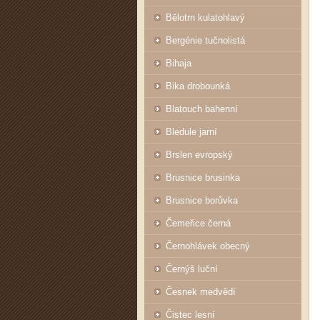
Bělotrn kulatohlavý
Bergénie tučnolistá
Bihaja
Bika drobounká
Blatouch bahenní
Bledule jarní
Brslen evropský
Brusnice brusinka
Brusnice borůvka
Čemeřice černá
Černohlávek obecný
Černýš luční
Česnek medvědí
Čistec lesní