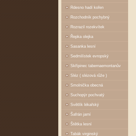
Rdesno hadí kořen
Rozchodník pochybný
Rozrazil rozekvítek
Řepka olejka
Sasanka lesní
Sedmilístek evropský
Skřípinec tabernaemontanův
Sléz ( slézová růže )
Smolnička obecná
Suchopýr pochvatý
Světlík lékařský
Šafrán jarní
Štětka lesní
Tabák virginský